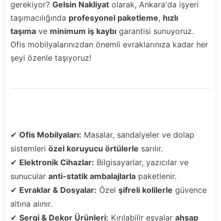
gerekiyor?
Gelsin Nakliyat
olarak, Ankara'da işyeri
taşımacılığında
profesyonel paketleme
,
hızlı
taşıma
ve
minimum iş kaybı
garantisi sunuyoruz.
Ofis mobilyalarınızdan önemli evraklarınıza kadar her
şeyi özenle taşıyoruz!
📦 İşyeri Taşımasında Profesyonel Paketleme
✔
Ofis Mobilyaları:
Masalar, sandalyeler ve dolap
sistemleri
özel koruyucu örtülerle
sarılır.
✔
Elektronik Cihazlar:
Bilgisayarlar, yazıcılar ve
sunucular
anti-statik ambalajlarla
paketlenir.
✔
Evraklar & Dosyalar:
Özel
şifreli kolilerle
güvence
altına alınır.
✔
Sergi & Dekor Ürünleri:
Kırılabilir eşyalar
ahşap