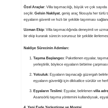
Özel Araçlar
: Villa taşımacılığı, büyük ve çok sayıd
seçilir.
Gelsin Nakliyat
, geniş araç filosuyla her türl
eşyaların güvenli ve hızlı bir şekilde taşınması sağlanı
Uzman Ekip
: Villa taşımacılığında deneyimli ve uzma
bir ekip kurarak sürecin sorunsuz bir şekilde ilerlemes
Nakliye Sürecinin Adımları:
Taşıma Başlangıcı
: Paketlenen eşyalar, taşıma
yerleştirilir, böylece eşyaların birbirine çarpması
Yolculuk
: Eşyaların taşınacağı güzergah belirle
eşyaların güvenliği için dikkatlice sürülür ve he
Eşyaların Teslimi
: Eşyalar, belirlenen
villa adr
Asansörlü taşıma yöntemini kullandıysak, eşyalar
4. Yeni Evde Yerleştirme ve Montaj