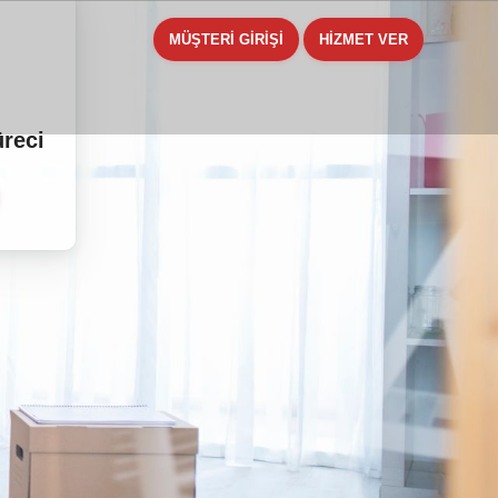
MÜŞTERİ GİRİŞİ
HİZMET VER
üreci