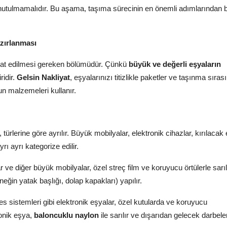
nutulmamalıdır. Bu aşama, taşıma sürecinin en önemli adımlarından bi
azırlanması
ikkat edilmesi gereken bölümüdür. Çünkü
büyük ve değerli eşyaların
ridir.
Gelsin Nakliyat
, eşyalarınızı titizlikle paketler ve taşınma sıras
n malzemeleri kullanır.
 türlerine göre ayrılır. Büyük mobilyalar, elektronik cihazlar, kırılacak
rı ayrı kategorize edilir.
ar ve diğer büyük mobilyalar, özel streç film ve koruyucu örtülerle sarılı
neğin yatak başlığı, dolap kapakları) yapılır.
 ses sistemleri gibi elektronik eşyalar, özel kutularda ve koruyucu
ronik eşya,
baloncuklu naylon
ile sarılır ve dışarıdan gelecek darbele