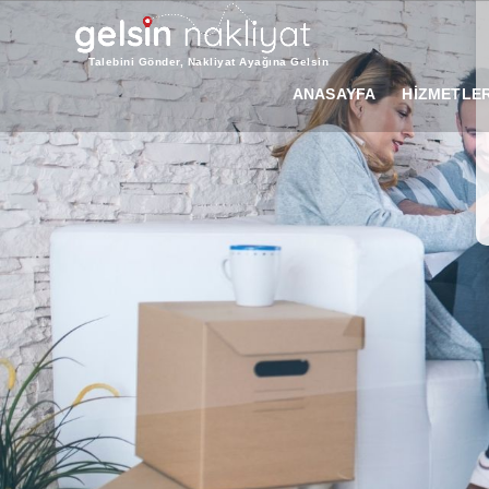
Talebini Gönder, Nakliyat Ayağına Gelsin
ANASAYFA
HİZMETLER