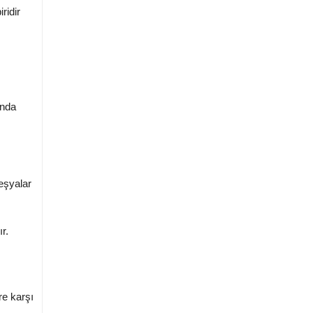
ridir
ında
 eşyalar
r.
re karşı