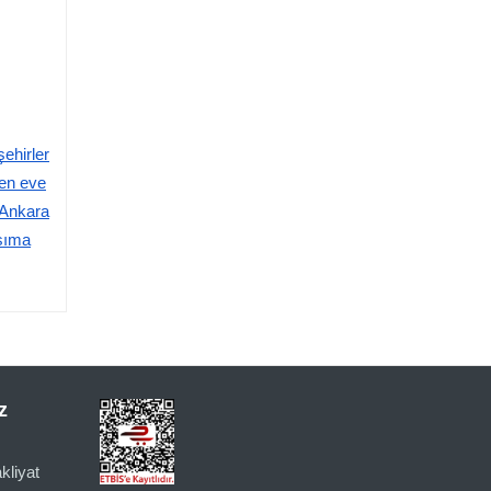
ehirler
en eve
Ankara
şıma
z
kliyat