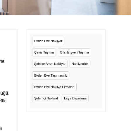
Evden Eve Nakliyat
Çeyiz Taşıma
Ofis & İşyeri Taşıma
yat
Şehirler Arası Nakliyat
Nakliyeciler
Evden Eve Taşımacılık
Evden Eve Nakliye Firmaları
lüğü
,
Şehir İçi Nakliyat
Eşya Depolama
yük
,
n