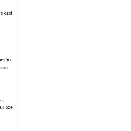
e özel
ansörle
ların
ra,
arı
özel