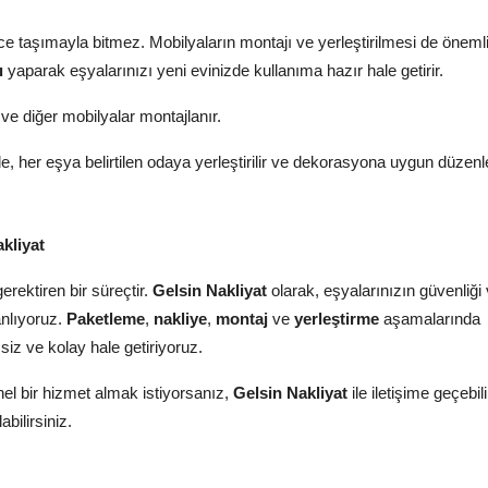
e taşımayla bitmez. Mobilyaların montajı ve yerleştirilmesi de önemli
ı
yaparak eşyalarınızı yeni evinizde kullanıma hazır hale getirir.
 ve diğer mobilyalar montajlanır.
lde, her eşya belirtilen odaya yerleştirilir ve dekorasyona uygun düzen
kliyat
erektiren bir süreçtir.
Gelsin Nakliyat
olarak, eşyalarınızın güvenliği
anlıyoruz.
Paketleme
,
nakliye
,
montaj
ve
yerleştirme
aşamalarında
ssiz ve kolay hale getiriyoruz.
el bir hizmet almak istiyorsanız,
Gelsin Nakliyat
ile iletişime geçebili
abilirsiniz.