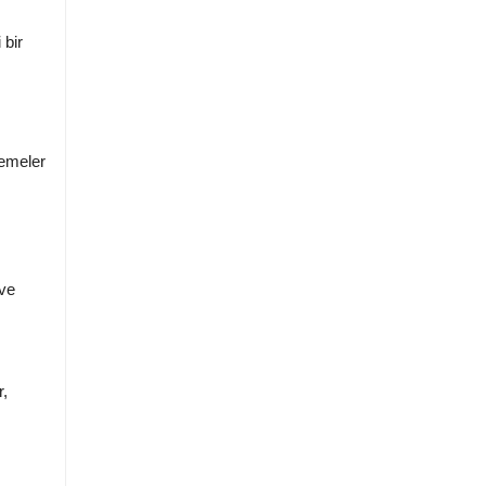
 bir
lemeler
 ve
r,