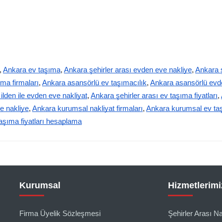
,
Ankara ev taşıma
,
Ankara şehirler arası evden eve nakliye
,
Ankara ş
ıma firmaları
,
Ankara asansörlü ev taşımacılık
,
Ankara asansörlü evd
ilden ile evden eve nakliyat
,
Ankara şehirler arası ev taşıma fiyatları
,
e nakliye
,
Ankara kurumsal nakliyat firmaları
,
Ankara kurumsal ev ta
aşıma fiyatları hesaplama
Kurumsal
Hizmetlerimi
Firma Üyelik Sözleşmesi
Şehirler Arası Na