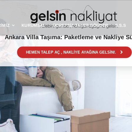
İMİZ
KURUMSAL
ÜCRETSİZ TALEP GÖNDER
S.S.S
Ankara Villa Taşıma: Paketleme ve Nakliye S
HEMEN TALEP AÇ , NAKLİYE AYAĞINA GELSİN!.