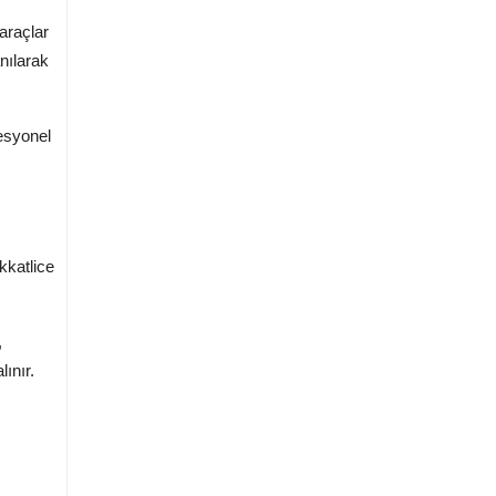
araçlar
nılarak
fesyonel
kkatlice
,
ınır.