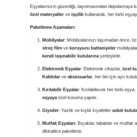
Eşyalarınızın güvenliği, taşınmasından depolamaya 
özel materyaller
ve
işçilik
kullanarak, her türlü eşyay
Paketleme Aşamaları:
Mobilyalar
: Mobilyalarınızı taşımadan önce, ö
streç film
ve
koruyucu battaniyeler
mobilyalar
kendi taşınabilir kutularına
yerleştirilir.
Elektronik Eşyalar
: Elektronik cihazlar,
özel ku
Kablolar
ve
aksesuarlar
, her biri için ayrı kutula
Kırılabilir Eşyalar
: Kırılabilecek her türlü eşya,
eşyaya
özel koruma yapılır.
Giysiler
: Yazlık ve kışlık kıyafetler
askılı kutul
Mutfak Eşyaları
: Bıçaklar, tabaklar ve mutfak a
dikkatlice paketlenir.