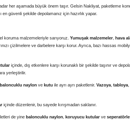
kadar her aşamada büyük önem taşır. Gelsin Nakliyat, paketleme ko
ı en güvenli şekilde depolamanız için hazırlık yapar.
zel koruma malzemeleriyle sarıyoruz.
Yumuşak malzemeler
,
hava al
ınızı çizilmelere ve darbelere karşı korur. Ayrıca, bazı hassas mobily
tular
içinde, dış etkenlere karşı korunaklı bir şekilde taşınır ve depola
ra yerleştirilir.
baloncuklu naylon
ve
kutu
ile ayrı ayrı paketlenir.
Vazoya
,
tabloya
ar
içinde düzenlenir, bu sayede kırışmadan saklanır.
letleri de yine
baloncuklu naylon
,
koruyucu kutular
ve
seperatörle