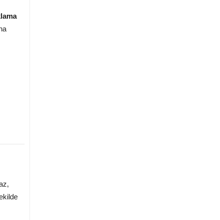
klama
ına
az,
ekilde