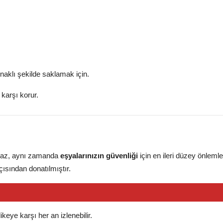
runaklı şekilde saklamak için.
 karşı korur.
lmaz, aynı zamanda
eşyalarınızın güvenliği
için en ileri düzey önlemleri
ısından donatılmıştır.
likeye karşı her an izlenebilir.