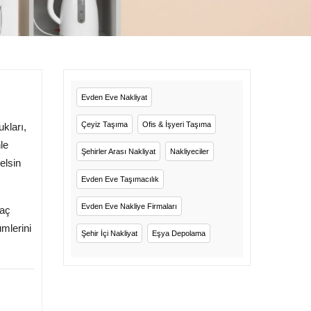
Evden Eve Nakliyat
Çeyiz Taşıma
Ofis & İşyeri Taşıma
kları,
le
Şehirler Arası Nakliyat
Nakliyeciler
lsin
Evden Eve Taşımacılık
Evden Eve Nakliye Firmaları
yaç
mlerini
Şehir İçi Nakliyat
Eşya Depolama