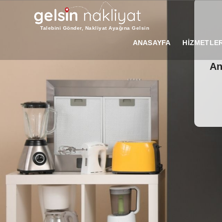
Talebini Gönder, Nakliyat Ayağına Gelsin
ANASAYFA
HİZMETLER
An