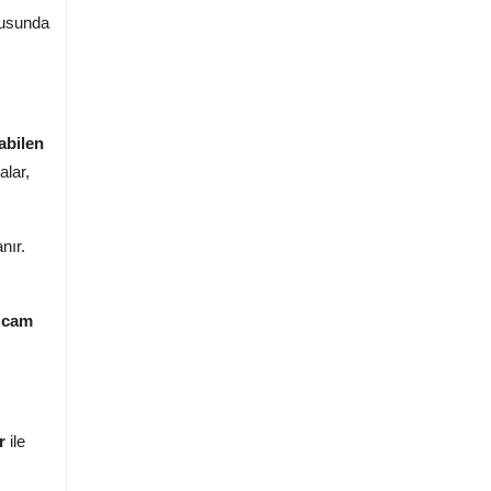
nusunda
abilen
alar,
nır.
,
cam
r
ile