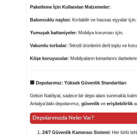
Paketleme İçin Kullanılan Malzemeler:
Baloncuklu naylon
: Kırılabilir ve hassas eşyalar için.
Yumuşak battaniyeler
: Mobilya koruması için.
Vakumlu torbalar
: Tekstil ürünlerini derli toplu ve ko
Köşe koruyucular
: Mobilyaların kenarlarını darbelere
🏢 Depolarımız: Yüksek Güvenlik Standartları
Gelsin Nakliyat, sadece bir depo alanı sunmakla ka
Antalya'daki depolarımız,
güvenlik
ve
erişilebilirlik
aç
Depolarımızda Neler Var?
24/7 Güvenlik Kamerası Sistemi
: Her türlü teh