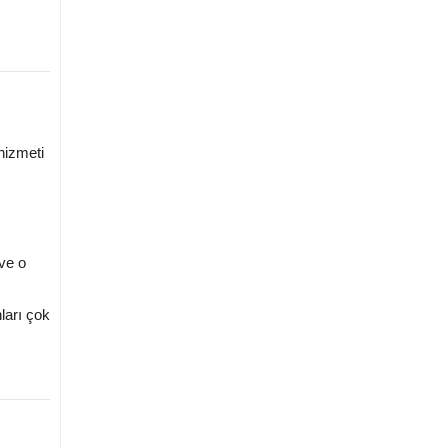
hizmeti
ve o
ları çok