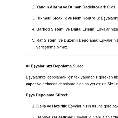
Yangın Alarmı ve Duman Dedektörleri
: Olası
Hikmetli Sıcaklık ve Nem Kontrolü
: Eşyaların
Barkod Sistemi ve Dijital Erişim
: Eşyalarınızın
Raf Sistemi ve Düzenli Depolama
: Eşyalarını
yerleştirme olmaz.
🔑 Eşyalarınızı Depolama Süreci
Eşyalarınızı depolamak için tek yapmanız gereken
bi
yapar
ve ardından depolama alanına yerleştirir.
Siz i
Eşya Depolama Süreci:
Geliş ve Hazırlık
: Eşyalarınızın türüne göre pak
Depoya Yerleştirme
: Eşyalar, güvenli alanlarda