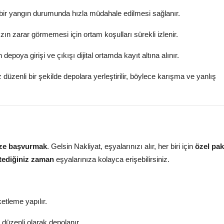
 bir yangın durumunda hızla müdahale edilmesi sağlanır.
ızın zarar görmemesi için ortam koşulları sürekli izlenir.
 depoya girişi ve çıkışı dijital ortamda kayıt altına alınır.
z düzenli bir şekilde depolara yerleştirilir, böylece karışma ve yanlış
ze başvurmak
. Gelsin Nakliyat, eşyalarınızı alır, her biri için
özel pa
stediğiniz zaman
eşyalarınıza kolayca erişebilirsiniz.
etleme yapılır.
 düzenli olarak depolanır.