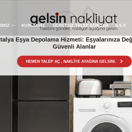
İMİZ
KURUMSAL
ÜCRETSİZ TALEP GÖNDER
S.S.S
talya Eşya Depolama Hizmeti: Eşyalarınıza De
Güvenli Alanlar
HEMEN TALEP AÇ , NAKLİYE AYAĞINA GELSİN!.