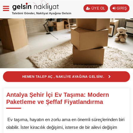
ÜYE OL
GİRİŞ
Talebini Gönder, Nakliyat Ayağına Gelsin
HEMEN TALEP AÇ , NAKLİYE AYAĞINA GELSİN!.
Antalya Şehir İçi Ev Taşıma: Modern
Paketleme ve Şeffaf Fiyatlandırma
Ev taşıma, hayatın en zorlu ama en önemli süreçlerinden biri
olabilir. İster kiracılık değişimi, isterse de bir ailevi değişim