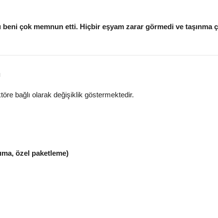
sı beni çok memnun etti. Hiçbir eşyam zarar görmedi ve taşınma ç
ı
ktöre bağlı olarak değişiklik göstermektedir.
şıma, özel paketleme)
iyatları