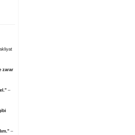
akliyat
e zarar
el."
–
ibi
dım."
–