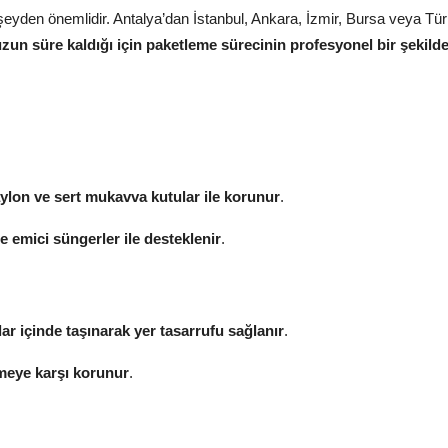
eyden önemlidir. Antalya’dan İstanbul, Ankara, İzmir, Bursa veya Tür
zun süre kaldığı için paketleme sürecinin profesyonel bir şekild
aylon ve sert mukavva kutular ile korunur
.
 emici süngerler ile desteklenir
.
ar içinde taşınarak yer tasarrufu sağlanır
.
meye karşı korunur
.