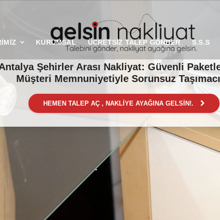
İMİZ
KURUMSAL
ÜCRETSİZ TALEP GÖNDER
S.S.S
Antalya Şehirler Arası Nakliyat: Güvenli Paket
Müşteri Memnuniyetiyle Sorunsuz Taşımacı
HEMEN TALEP AÇ , NAKLİYE AYAĞINA GELSİN!.