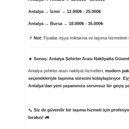
Antalya → İzmir
→
12.000₺ - 25.000₺
Antalya → Bursa
→
18.000₺ - 35.000₺
📌
Not:
Fiyatlar, eşya miktarına ve taşıma hizmetinin d
🔹 Sonuç: Antalya Şehirler Arası Nakliyatta Güven
Antalya şehirler arası nakliyat hizmetleri,
modern pake
seçenekleriyle taşınma sürecini kolaylaştırıyor
.
Eşy
Antalya’dan yeni yaşamınıza sorunsuz bir geçiş yap
📞
Siz de güvenilir bir taşıma hizmeti için profesyo
bırakın!
🚛