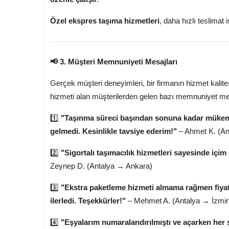
Özel ekspres taşıma hizmetleri
, daha hızlı teslimat
📢 3. Müşteri Memnuniyeti Mesajları
Gerçek müşteri deneyimleri, bir firmanın hizmet kalit
hizmeti alan müşterilerden gelen bazı memnuniyet mes
1️⃣
"Taşınma süreci başından sonuna kadar mükemmel
gelmedi. Kesinlikle tavsiye ederim!"
– Ahmet K. (An
2️⃣
"Sigortalı taşımacılık hizmetleri sayesinde içim
Zeynep D. (Antalya → Ankara)
3️⃣
"Ekstra paketleme hizmeti almama rağmen fiyatl
ilerledi. Teşekkürler!"
– Mehmet A. (Antalya → İzmir
4️⃣
"Eşyalarım numaralandırılmıştı ve açarken her ş