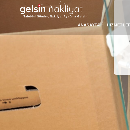
Talebini Gönder, Nakliyat Ayağına Gelsin
ANASAYFA
HİZMETLER