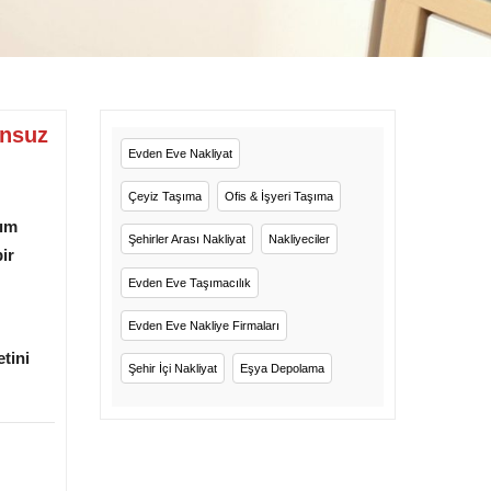
unsuz
Evden Eve Nakliyat
Çeyiz Taşıma
Ofis & İşyeri Taşıma
dım
Şehirler Arası Nakliyat
Nakliyeciler
ir
Evden Eve Taşımacılık
Evden Eve Nakliye Firmaları
tini
Şehir İçi Nakliyat
Eşya Depolama