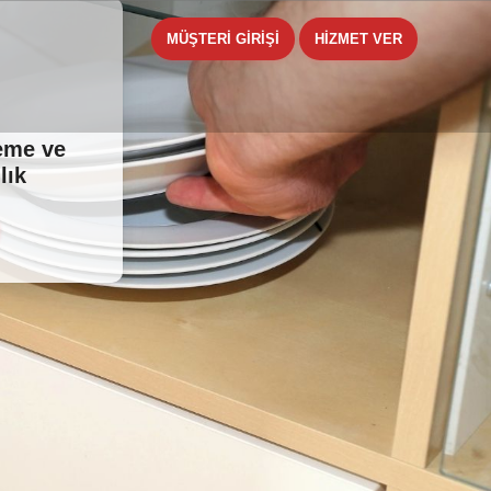
MÜŞTERİ GİRİŞİ
HİZMET VER
leme ve
lık