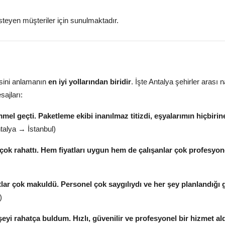
 isteyen müşteriler için sunulmaktadır.
esini anlamanın
en iyi yollarından biridir
. İşte Antalya şehirler arası n
ajları:
 geçti. Paketleme ekibi inanılmaz titizdi, eşyalarımın hiçbirin
talya → İstanbul)
 çok rahattı. Hem fiyatları uygun hem de çalışanlar çok profesyon
ar çok makuldü. Personel çok saygılıydı ve her şey planlandığı g
)
eyi rahatça buldum. Hızlı, güvenilir ve profesyonel bir hizmet al