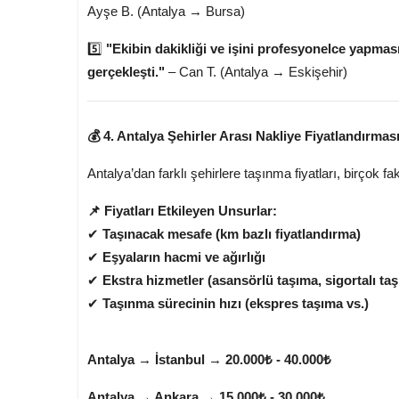
Ayşe B. (Antalya → Bursa)
5️⃣
"Ekibin dakikliği ve işini profesyonelce yapma
gerçekleşti."
– Can T. (Antalya → Eskişehir)
💰 4. Antalya Şehirler Arası Nakliye Fiyatlandırmas
Antalya’dan farklı şehirlere taşınma fiyatları, birçok fa
📌 Fiyatları Etkileyen Unsurlar:
✔
Taşınacak mesafe (km bazlı fiyatlandırma)
✔
Eşyaların hacmi ve ağırlığı
✔
Ekstra hizmetler (asansörlü taşıma, sigortalı ta
✔
Taşınma sürecinin hızı (ekspres taşıma vs.)
📝 Örnek Antalya Şehirler Arası Nakliyat F
Antalya → İstanbul
→
20.000₺ - 40.000₺
Antalya → Ankara
→
15.000₺ - 30.000₺