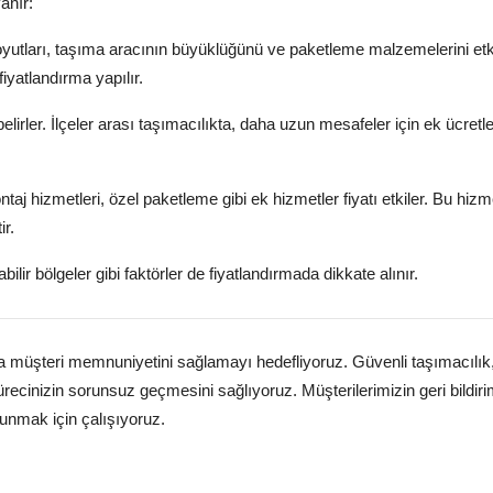
anır:
oyutları, taşıma aracının büyüklüğünü ve paketleme malzemelerini etki
fiyatlandırma yapılır.
belirler. İlçeler arası taşımacılıkta, daha uzun mesafeler için ek ücretle
j hizmetleri, özel paketleme gibi ek hizmetler fiyatı etkiler. Bu hizme
ir.
ilir bölgeler gibi faktörler de fiyatlandırmada dikkate alınır.
da müşteri memnuniyetini sağlamayı hedefliyoruz. Güvenli taşımacılık
recinizin sorunsuz geçmesini sağlıyoruz. Müşterilerimizin geri bildiri
unmak için çalışıyoruz.