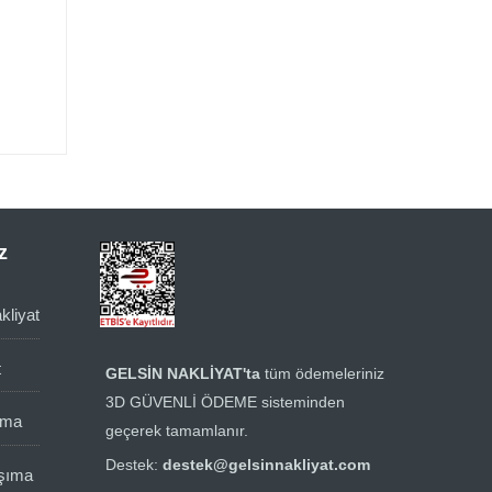
z
kliyat
t
GELSİN NAKLİYAT'ta
tüm ödemeleriniz
3D GÜVENLİ ÖDEME sisteminden
ıma
geçerek tamamlanır.
Destek:
destek@gelsinnakliyat.com
aşıma