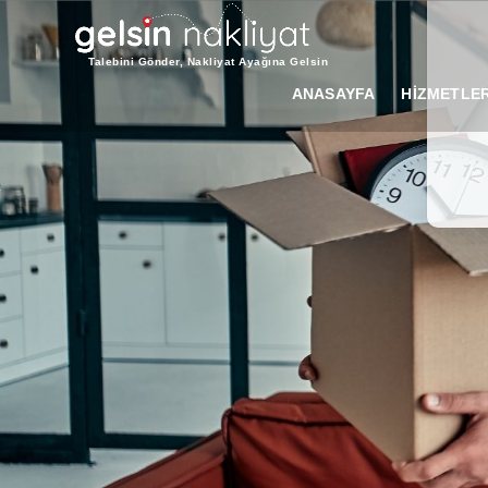
Talebini Gönder, Nakliyat Ayağına Gelsin
ANASAYFA
HİZMETLER