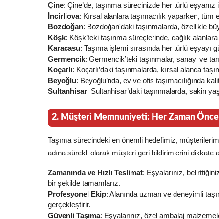
Çine
: Çine’de, taşınma sürecinizde her türlü eşyanız 
İncirliova
: Kırsal alanlara taşımacılık yaparken, tüm 
Bozdoğan
: Bozdoğan'daki taşınmalarda, özellikle büy
Köşk
: Köşk’teki taşınma süreçlerinde, dağlık alanlara
Karacasu
: Taşıma işlemi sırasında her türlü eşyayı g
Germencik
: Germencik’teki taşınmalar, sanayi ve tarı
Koçarlı
: Koçarlı’daki taşınmalarda, kırsal alanda taş
Beyoğlu
: Beyoğlu’nda, ev ve ofis taşımacılığında kali
Sultanhisar
: Sultanhisar’daki taşınmalarda, sakin y
2. Müşteri Memnuniyeti: Her Zaman Öncel
Taşıma sürecindeki en önemli hedefimiz, müşterilerim
adına sürekli olarak müşteri geri bildirimlerini dikkate al
Zamanında ve Hızlı Teslimat
: Eşyalarınız, belirttiği
bir şekilde tamamlarız.
Profesyonel Ekip
: Alanında uzman ve deneyimli taşım
gerçekleştirir.
Güvenli Taşıma
: Eşyalarınız, özel ambalaj malzemele