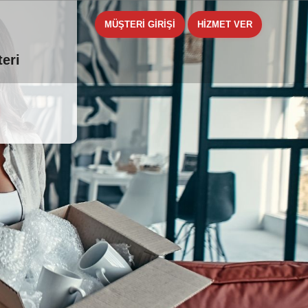
MÜŞTERİ GİRİŞİ
HİZMET VER
teri