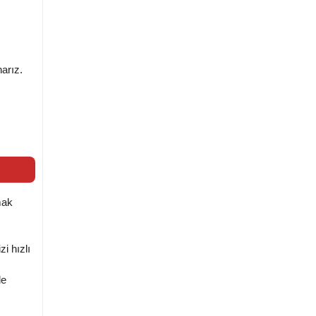
narız.
mak
i hızlı
le