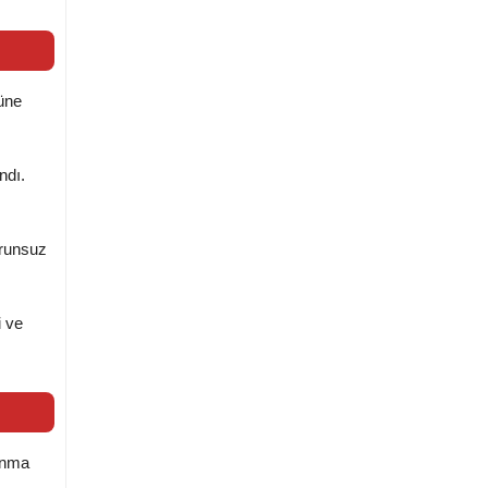
nüne
ndı.
orunsuz
i ve
şınma