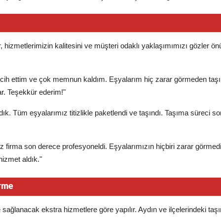
r, hizmetlerimizin kalitesini ve müşteri odaklı yaklaşımımızı gözler ö
tercih ettim ve çok memnun kaldım. Eşyalarım hiç zarar görmeden taşı
r. Teşekkür ederim!"
aldık. Tüm eşyalarımız titizlikle paketlendi ve taşındı. Taşıma süreci s
ğimiz firma son derece profesyoneldi. Eşyalarımızın hiçbiri zarar görmed
izmet aldık."
irme
 sağlanacak ekstra hizmetlere göre yapılır. Aydın ve ilçelerindeki ta