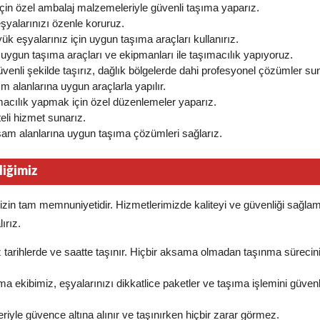
için özel ambalaj malzemeleriyle güvenli taşıma yaparız.
eşyalarınızı özenle koruruz.
ük eşyalarınız için uygun taşıma araçları kullanırız.
 uygun taşıma araçları ve ekipmanları ile taşımacılık yapıyoruz.
üvenli şekilde taşırız, dağlık bölgelerde dahi profesyonel çözümler su
m alanlarına uygun araçlarla yapılır.
ımacılık yapmak için özel düzenlemeler yaparız.
teli hizmet sunarız.
aşam alanlarına uygun taşıma çözümleri sağlarız.
iğimiz
izin tam memnuniyetidir. Hizmetlerimizde kaliteyi ve güvenliği sağla
ırız.
niz tarihlerde ve saatte taşınır. Hiçbir aksama olmadan taşınma süreciniz
a ekibimiz, eşyalarınızı dikkatlice paketler ve taşıma işlemini güven
riyle güvence altına alınır ve taşınırken hiçbir zarar görmez.