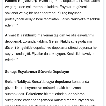
Fadime K. (Nilüfer)
: "Evimi taşırken, depolama hizmeti aldım
ve gerçekten çok memnun kaldım. Eşyalarım güvenle
saklandı ve hiç bir hasar görmedi. Süreç boyunca
profesyonellikleriyle beni rahatlatan Gelsin Nakliyat'a teşekkür
ederim."
Ahmet D. (Yıldırım)
: "İş yerimi taşıdım ve ofis eşyalarımı
depolamak zorunda kaldım.
Gelsin Nakliyat
, eşyalarımı
düzenli bir şekilde depoladı ve depolama süreci boyunca her
şey yolunda gitti. Fiyatlar da çok uygun. Kesinlikle tavsiye
ederim."
Sonuç: Eşyalarınızı Güvenle Depolayın
Gelsin Nakliyat
, Bursa'da
eşya depolama
konusunda
güvenilir, profesyonel ve müşteri odaklı bir hizmet
sunmaktadır.
Paketleme
hizmetlerinden,
depolama
süreçlerine kadar her aşamada müşteri memnuniyetini ön