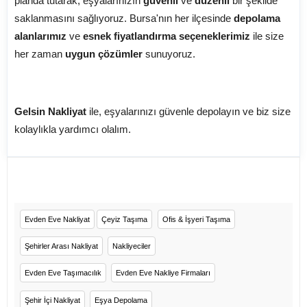
planda tutarak, eşyalarınızın
güvenli
ve
düzenli
bir şekilde
saklanmasını sağlıyoruz. Bursa'nın her ilçesinde
depolama
alanlarımız
ve
esnek fiyatlandırma seçeneklerimiz
ile size
her zaman
uygun çözümler
sunuyoruz.
Gelsin Nakliyat
ile, eşyalarınızı güvenle depolayın ve biz size
kolaylıkla yardımcı olalım.
Evden Eve Nakliyat
Çeyiz Taşıma
Ofis & İşyeri Taşıma
Şehirler Arası Nakliyat
Nakliyeciler
Evden Eve Taşımacılık
Evden Eve Nakliye Firmaları
Şehir İçi Nakliyat
Eşya Depolama