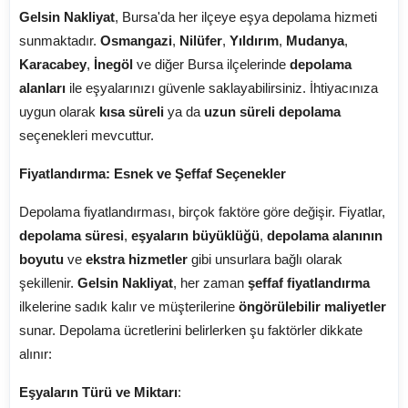
Gelsin Nakliyat
, Bursa'da her ilçeye eşya depolama hizmeti
sunmaktadır.
Osmangazi
,
Nilüfer
,
Yıldırım
,
Mudanya
,
Karacabey
,
İnegöl
ve diğer Bursa ilçelerinde
depolama
alanları
ile eşyalarınızı güvenle saklayabilirsiniz. İhtiyacınıza
uygun olarak
kısa süreli
ya da
uzun süreli depolama
seçenekleri mevcuttur.
Fiyatlandırma: Esnek ve Şeffaf Seçenekler
Depolama fiyatlandırması, birçok faktöre göre değişir. Fiyatlar,
depolama süresi
,
eşyaların büyüklüğü
,
depolama alanının
boyutu
ve
ekstra hizmetler
gibi unsurlara bağlı olarak
şekillenir.
Gelsin Nakliyat
, her zaman
şeffaf fiyatlandırma
ilkelerine sadık kalır ve müşterilerine
öngörülebilir maliyetler
sunar. Depolama ücretlerini belirlerken şu faktörler dikkate
alınır:
Eşyaların Türü ve Miktarı
: