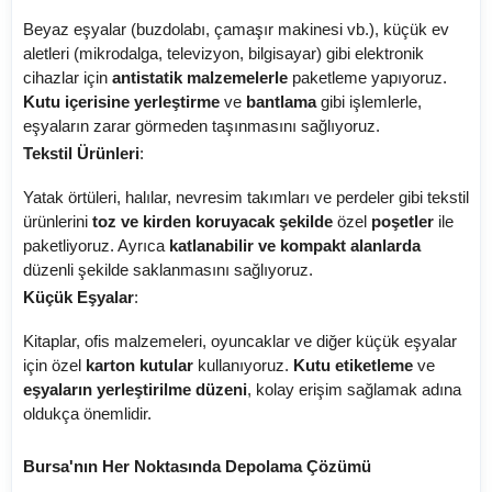
Beyaz eşyalar (buzdolabı, çamaşır makinesi vb.), küçük ev
aletleri (mikrodalga, televizyon, bilgisayar) gibi elektronik
cihazlar için
antistatik malzemelerle
paketleme yapıyoruz.
Kutu içerisine yerleştirme
ve
bantlama
gibi işlemlerle,
eşyaların zarar görmeden taşınmasını sağlıyoruz.
Tekstil Ürünleri
:
Yatak örtüleri, halılar, nevresim takımları ve perdeler gibi tekstil
ürünlerini
toz ve kirden koruyacak şekilde
özel
poşetler
ile
paketliyoruz. Ayrıca
katlanabilir ve kompakt alanlarda
düzenli şekilde saklanmasını sağlıyoruz.
Küçük Eşyalar
:
Kitaplar, ofis malzemeleri, oyuncaklar ve diğer küçük eşyalar
için özel
karton kutular
kullanıyoruz.
Kutu etiketleme
ve
eşyaların yerleştirilme düzeni
, kolay erişim sağlamak adına
oldukça önemlidir.
Bursa'nın Her Noktasında Depolama Çözümü