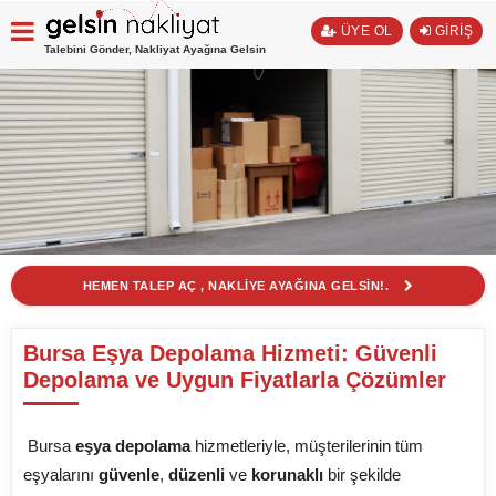
ÜYE OL
GİRİŞ
Talebini Gönder, Nakliyat Ayağına Gelsin
HEMEN TALEP AÇ , NAKLİYE AYAĞINA GELSİN!.
Bursa Eşya Depolama Hizmeti: Güvenli
Depolama ve Uygun Fiyatlarla Çözümler
Bursa
eşya depolama
hizmetleriyle, müşterilerinin tüm
eşyalarını
güvenle
,
düzenli
ve
korunaklı
bir şekilde