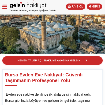
ÜYE OL
GİRİŞ
Talebini Gönder, Nakliyat Ayağına Gelsin
HEMEN TALEP AÇ , NAKLİYE AYAĞINA GELSİN!.
Bursa Evden Eve Nakliyat: Güvenli
Taşınmanın Profesyonel Yolu
Evden eve nakliye denilince ilk akıla gelsin nakliyat gelir.
Bursa gibi hızla büyüyen ve gelişen bir şehirde, taşınma