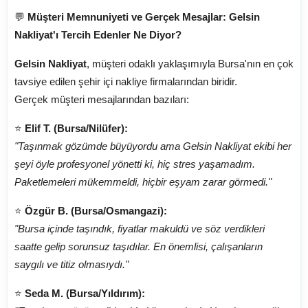
💬
Müşteri Memnuniyeti ve Gerçek Mesajlar: Gelsin
Nakliyat'ı Tercih Edenler Ne Diyor?
Gelsin Nakliyat
, müşteri odaklı yaklaşımıyla Bursa'nın en çok
tavsiye edilen şehir içi nakliye firmalarından biridir.
Gerçek müşteri mesajlarından bazıları:
⭐
Elif T. (Bursa/Nilüfer):
"Taşınmak gözümde büyüyordu ama Gelsin Nakliyat ekibi her
şeyi öyle profesyonel yönetti ki, hiç stres yaşamadım.
Paketlemeleri mükemmeldi, hiçbir eşyam zarar görmedi."
⭐
Özgür B. (Bursa/Osmangazi):
"Bursa içinde taşındık, fiyatlar makuldü ve söz verdikleri
saatte gelip sorunsuz taşıdılar. En önemlisi, çalışanların
saygılı ve titiz olmasıydı."
⭐
Seda M. (Bursa/Yıldırım):