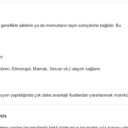
genellikle ailelerin ya da memurların tayin süreçlerine bağlıdır. Bu
ır
çiören, Etimesgut, Mamak, Sincan vb.) ulaşım sağlanır
asyon yapıldığında çok daha avantajlı fiyatlardan yararlanmak mümkü
eçiş
gelere yapılan taşınmalarda farklı türde eşya taşımaları söz konusu olab