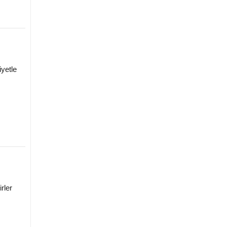
yetle
rler