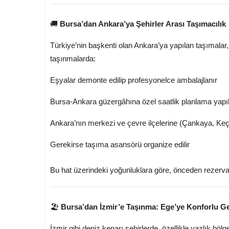
🚚
Bursa’dan Ankara’ya Şehirler Arası Taşımacılık
Türkiye’nin başkenti olan Ankara’ya yapılan taşımalar, 
taşınmalarda:
Eşyalar demonte edilip profesyonelce ambalajlanır
Bursa-Ankara güzergâhına özel saatlik planlama yapıl
Ankara’nın merkezi ve çevre ilçelerine (Çankaya, Ke
Gerekirse taşıma asansörü organize edilir
Bu hat üzerindeki yoğunluklara göre, önceden rezerv
🏖️
Bursa’dan İzmir’e Taşınma: Ege’ye Konforlu G
İzmir gibi deniz kenarı şehirlerde, özellikle yazlık böl