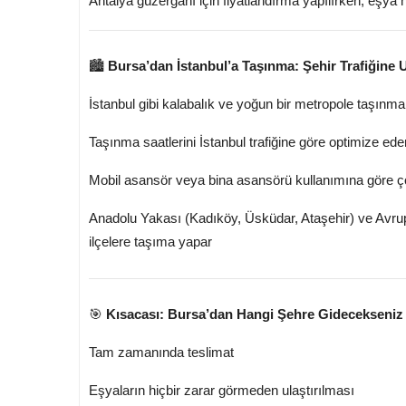
Antalya güzergâhı için fiyatlandırma yapılırken, eşya 
🏙️
Bursa’dan İstanbul’a Taşınma: Şehir Trafiğin
İstanbul gibi kalabalık ve yoğun bir metropole taşınmak
Taşınma saatlerini İstanbul trafiğine göre optimize ede
Mobil asansör veya bina asansörü kullanımına göre ç
Anadolu Yakası (Kadıköy, Üsküdar, Ataşehir) ve Avru
ilçelere taşıma yapar
🎯
Kısacası: Bursa’dan Hangi Şehre Gidecekseniz G
Tam zamanında teslimat
Eşyaların hiçbir zarar görmeden ulaştırılması