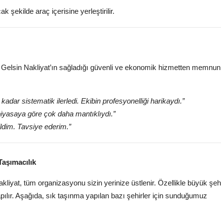
ekilde araç içerisine yerleştirilir.
 Gelsin Nakliyat’ın sağladığı güvenli ve ekonomik hizmetten memnuni
dar sistematik ilerledi. Ekibin profesyonelliği harikaydı.”
piyasaya göre çok daha mantıklıydı.”
ildim. Tavsiye ederim.”
Taşımacılık
kliyat, tüm organizasyonu sizin yerinize üstlenir. Özellikle büyük şehi
pılır. Aşağıda, sık taşınma yapılan bazı şehirler için sunduğumuz