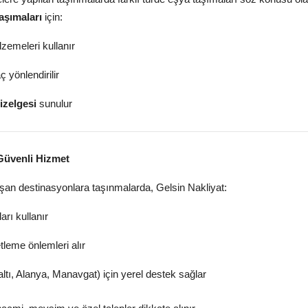
taşımaları
için:
emeleri kullanır
 yönlendirilir
izelgesi
sunulur
Güvenli Hizmet
şan destinasyonlara taşınmalarda, Gelsin Nakliyat:
rı kullanır
leme önlemleri alır
tı, Alanya, Manavgat) için yerel destek sağlar