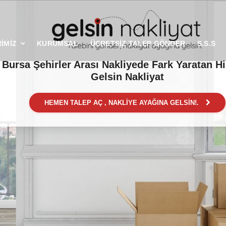
İMİZ
KURUMSAL
ÜCRETSİZ TALEP GÖNDER
S.S.S
Bursa Şehirler Arası Nakliyede Fark Yaratan H
Gelsin Nakliyat
HEMEN TALEP AÇ , NAKLİYE AYAĞINA GELSİN!.