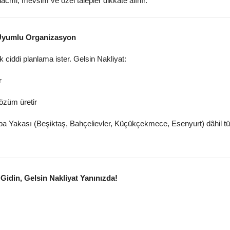
hacmi, mevsim ve özel talepler dikkate alınır.
e Uyumlu Organizasyon
 ciddi planlama ister. Gelsin Nakliyat:
r
özüm üretir
pa Yakası (Beşiktaş, Bahçelievler, Küçükçekmece, Esenyurt) dâhil t
idin, Gelsin Nakliyat Yanınızda!