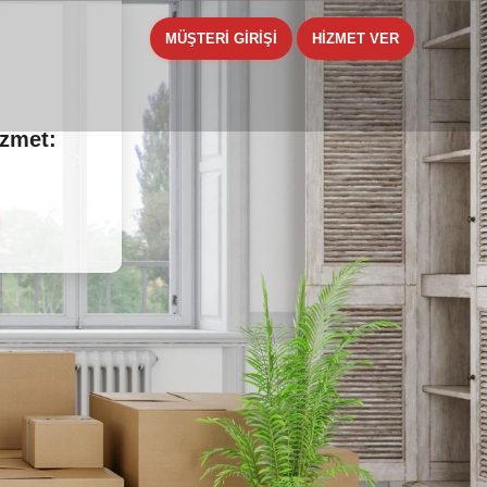
MÜŞTERİ GİRİŞİ
HİZMET VER
izmet: