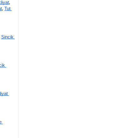
liyat
,
t
,
Tut 
Sincik 
ik 
yat 
 