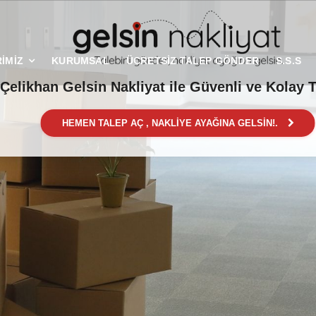
İMİZ
KURUMSAL
ÜCRETSİZ TALEP GÖNDER
S.S.S
Çelikhan Gelsin Nakliyat ile Güvenli ve Kolay 
HEMEN TALEP AÇ , NAKLİYE AYAĞINA GELSİN!.