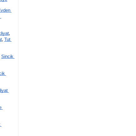
vden 
liyat
,
t
,
Tut 
Sincik 
ik 
yat 
 
 