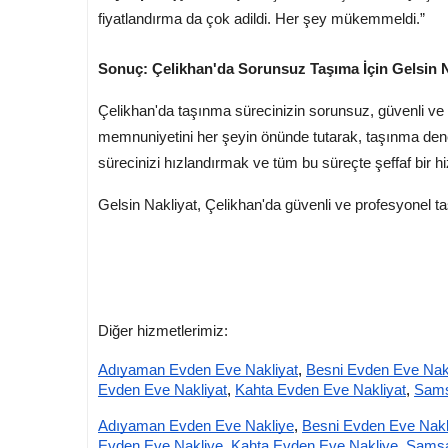
fiyatlandırma da çok adildi. Her şey mükemmeldi.”
Sonuç: Çelikhan'da Sorunsuz Taşıma İçin Gelsin N
Çelikhan'da taşınma sürecinizin sorunsuz, güvenli ve hı
memnuniyetini her şeyin önünde tutarak, taşınma deney
sürecinizi hızlandırmak ve tüm bu süreçte şeffaf bir 
Gelsin Nakliyat, Çelikhan'da güvenli ve profesyonel taş
Diğer hizmetlerimiz:
Adıyaman Evden Eve Nakliyat
,
Besni Evden Eve Nakl
Evden Eve Nakliyat
,
Kahta Evden Eve Nakliyat
,
Sams
Adıyaman Evden Eve Nakliye
,
Besni Evden Eve Nakl
Evden Eve Nakliye
,
Kahta Evden Eve Nakliye
,
Samsa