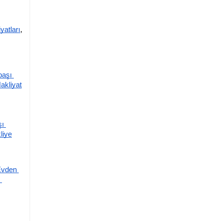
yatları
,
aşı 
akliyat
ı 
liye
vden 