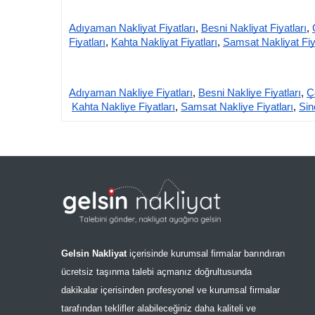
Adıyaman Nakliyat Fiyatları
,
Besni Nakliyat Fiyatları
,
Fiyatları
,
Kahta Nakliyat Fiyatları
,
Samsat Nakliyat Fiy
Adıyaman Nakliye Fiyatları
,
Besni Nakliye Fiyatları
,
Ç
Kahta Nakliye Fiyatları
,
Samsat Nakliye Fiyatları
,
Sin
Gelsin Nakliyat
içerisinde kurumsal firmalar barındıran
ücretsiz taşınma talebi açmanız doğrultusunda
dakikalar içerisinden profesyonel ve kurumsal firmalar
tarafından teklifler alabileceğiniz daha kaliteli ve