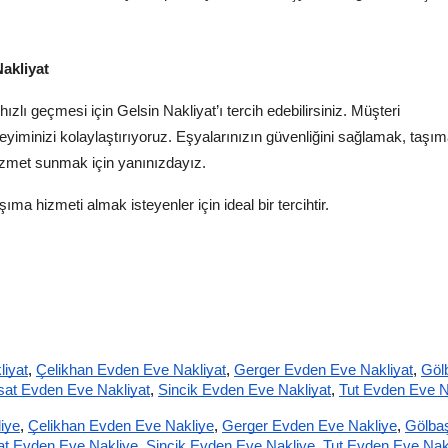
akliyat
zlı geçmesi için Gelsin Nakliyat’ı tercih edebilirsiniz. Müşteri
iminizi kolaylaştırıyoruz. Eşyalarınızın güvenliğini sağlamak, taşı
hizmet sunmak için yanınızdayız.
ıma hizmeti almak isteyenler için ideal bir tercihtir.
iyat
,
Çelikhan Evden Eve Nakliyat
,
Gerger Evden Eve Nakliyat
,
Gölb
at Evden Eve Nakliyat
,
Sincik Evden Eve Nakliyat
,
Tut Evden Eve N
iye
,
Çelikhan Evden Eve Nakliye
,
Gerger Evden Eve Nakliye
,
Gölbaş
t Evden Eve Nakliye
,
Sincik Evden Eve Nakliye
,
Tut Evden Eve Nak