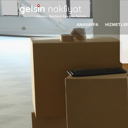
Talebini Gönder, Nakliyat Ayağına Gelsin
ANASAYFA
HİZMETLER