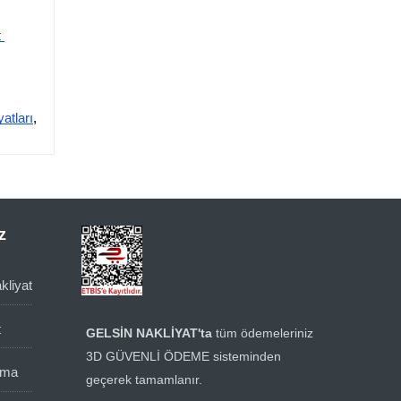
 
atları
,
z
kliyat
t
GELSİN NAKLİYAT'ta
tüm ödemeleriniz
3D GÜVENLİ ÖDEME sisteminden
ıma
geçerek tamamlanır.