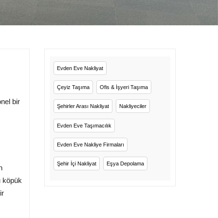
Evden Eve Nakliyat
Çeyiz Taşıma
Ofis & İşyeri Taşıma
nel bir
Şehirler Arası Nakliyat
Nakliyeciler
Evden Eve Taşımacılık
Evden Eve Nakliye Firmaları
Şehir İçi Nakliyat
Eşya Depolama
n
u köpük
ir