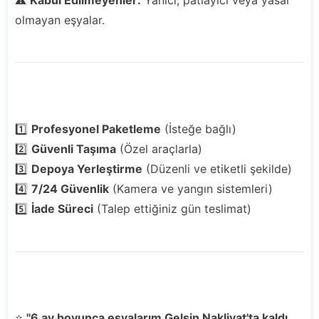
olmayan eşyalar.
Eşyalarınız Nasıl Depolanıyor?
1️⃣
Profesyonel Paketleme
(İsteğe bağlı)
2️⃣
Güvenli Taşıma
(Özel araçlarla)
3️⃣
Depoya Yerleştirme
(Düzenli ve etiketli şekilde)
4️⃣
7/24 Güvenlik
(Kamera ve yangın sistemleri)
5️⃣
İade Süreci
(Talep ettiğiniz gün teslimat)
Müşterilerimiz Ne Diyor?
⭐
"6 ay boyunca eşyalarım Gelsin Nakliyat'ta kaldı.