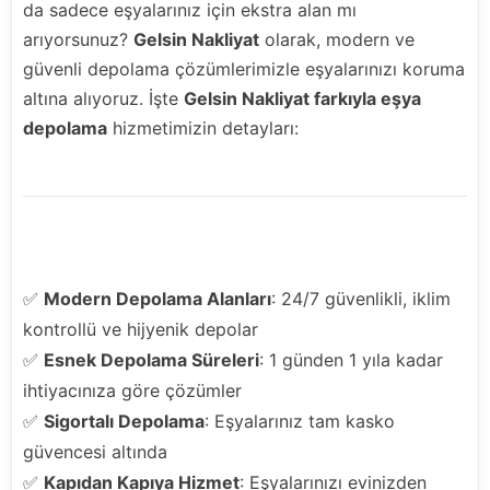
da sadece eşyalarınız için ekstra alan mı
arıyorsunuz?
Gelsin Nakliyat
olarak, modern ve
güvenli depolama çözümlerimizle eşyalarınızı koruma
altına alıyoruz. İşte
Gelsin Nakliyat farkıyla eşya
depolama
hizmetimizin detayları:
Neden Gelsin Nakliyat'ı Tercih Etmelisiniz?
✅
Modern Depolama Alanları
: 24/7 güvenlikli, iklim
kontrollü ve hijyenik depolar
✅
Esnek Depolama Süreleri
: 1 günden 1 yıla kadar
ihtiyacınıza göre çözümler
✅
Sigortalı Depolama
: Eşyalarınız tam kasko
güvencesi altında
✅
Kapıdan Kapıya Hizmet
: Eşyalarınızı evinizden