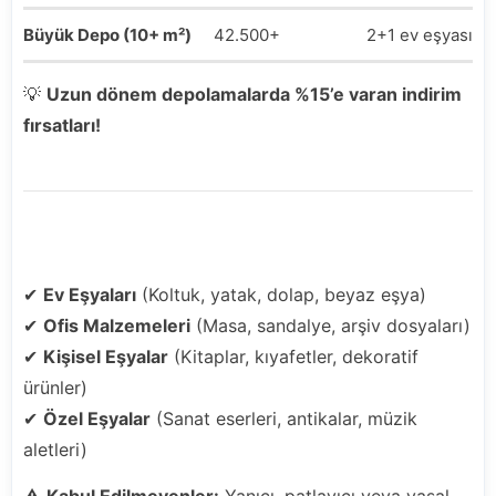
Büyük Depo (10+ m²)
42.500+
2+1 ev eşyası, o
💡
Uzun dönem depolamalarda %15’e varan indirim
fırsatları!
Hangi Eşyalarınızı Depolayabiliriz?
✔
Ev Eşyaları
(Koltuk, yatak, dolap, beyaz eşya)
✔
Ofis Malzemeleri
(Masa, sandalye, arşiv dosyaları)
✔
Kişisel Eşyalar
(Kitaplar, kıyafetler, dekoratif
ürünler)
✔
Özel Eşyalar
(Sanat eserleri, antikalar, müzik
aletleri)
⚠
Kabul Edilmeyenler:
Yanıcı, patlayıcı veya yasal