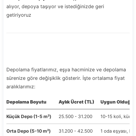
alıyor, depoya taşıyor ve istediğinizde geri
getiriyoruz
Depolama Ücretleri: Şeffaf ve Ekonomik
Fiyatlar
Depolama fiyatlarımız, eşya hacminize ve depolama
sürenize göre değişiklik gösterir. İşte ortalama fiyat
aralıklarımız:
Depolama Boyutu
Aylık Ücret (TL)
Uygun Olduğu 
Küçük Depo (1-5 m²)
25.500 - 31.200
10-15 koli, küçü
Orta Depo (5-10 m²)
31.200 - 42.500
1 oda eşyası, be