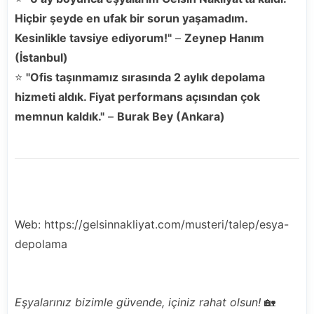
Hiçbir şeyde en ufak bir sorun yaşamadım.
Kesinlikle tavsiye ediyorum!"
–
Zeynep Hanım
(İstanbul)
⭐
"Ofis taşınmamız sırasında 2 aylık depolama
hizmeti aldık. Fiyat performans açısından çok
memnun kaldık."
–
Burak Bey (Ankara)
Hemen Depolama Talebi Oluşturun!
Web: https://gelsinnakliyat.com/musteri/talep/esya-
depolama
Eşyalarınız bizimle güvende, içiniz rahat olsun!
🏡