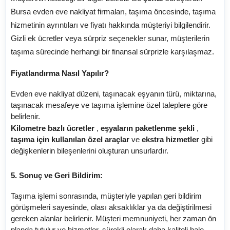
Bursa evden eve nakliyat firmaları, taşıma öncesinde, taşıma
hizmetinin ayrıntıları ve fiyatı hakkında müşteriyi bilgilendirir.
Gizli ek ücretler veya sürpriz seçenekler sunar, müşterilerin
taşıma sürecinde herhangi bir finansal sürprizle karşılaşmaz.
Fiyatlandırma Nasıl Yapılır?
Evden eve nakliyat düzeni, taşınacak eşyanın türü, miktarına,
taşınacak mesafeye ve taşıma işlemine özel taleplere göre
belirlenir.
Kilometre bazlı ücretler
,
eşyaların paketlenme şekli
,
taşıma için kullanılan özel araçlar
ve
ekstra hizmetler
gibi
değişkenlerin bileşenlerini oluşturan unsurlardır.
5. Sonuç ve Geri Bildirim:
Taşıma işlemi sonrasında, müşteriyle yapılan geri bildirim
görüşmeleri sayesinde, olası aksaklıklar ya da değiştirilmesi
gereken alanlar belirlenir. Müşteri memnuniyeti, her zaman ön
planda tutulur ve hizmetler, sürekli olarak daha kaliteli hale