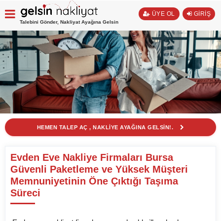
ÜYE OL
GİRİŞ
Talebini Gönder, Nakliyat Ayağına Gelsin
HEMEN TALEP AÇ , NAKLİYE AYAĞINA GELSİN!.
Evden Eve Nakliye Firmaları Bursa
Güvenli Paketleme ve Yüksek Müşteri
Memnuniyetinin Öne Çıktığı Taşıma
Süreci