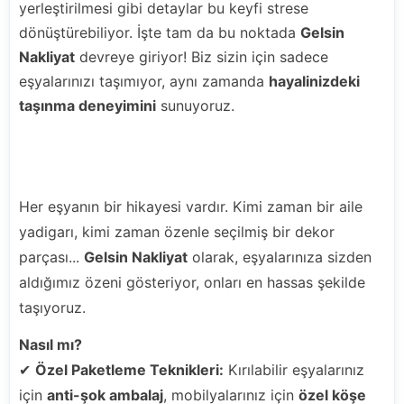
yerleştirilmesi gibi detaylar bu keyfi strese
dönüştürebiliyor. İşte tam da bu noktada
Gelsin
Nakliyat
devreye giriyor! Biz sizin için sadece
eşyalarınızı taşımıyor, aynı zamanda
hayalinizdeki
taşınma deneyimini
sunuyoruz.
"Eşyalarınız Bizim İçin Sadece Bir Yük Değil,
Değerinizdir"
Her eşyanın bir hikayesi vardır. Kimi zaman bir aile
yadigarı, kimi zaman özenle seçilmiş bir dekor
parçası...
Gelsin Nakliyat
olarak, eşyalarınıza sizden
aldığımız özeni gösteriyor, onları en hassas şekilde
taşıyoruz.
Nasıl mı?
✔
Özel Paketleme Teknikleri:
Kırılabilir eşyalarınız
için
anti-şok ambalaj
, mobilyalarınız için
özel köşe