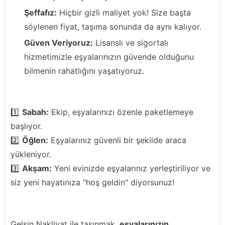
Şeffafız:
Hiçbir gizli maliyet yok! Size başta
söylenen fiyat, taşıma sonunda da aynı kalıyor.
Güven Veriyoruz:
Lisanslı ve sigortalı
hizmetimizle eşyalarınızın güvende olduğunu
bilmenin rahatlığını yaşatıyoruz.
"Taşınma Günü Nasıl Geçiyor?"
1️⃣
Sabah:
Ekip, eşyalarınızı özenle paketlemeye
başlıyor.
2️⃣
Öğlen:
Eşyalarınız güvenli bir şekilde araca
yükleniyor.
3️⃣
Akşam:
Yeni evinizde eşyalarınız yerleştiriliyor ve
siz yeni hayatınıza "hoş geldin" diyorsunuz!
"Hazır mısınız? Haydi, Taşınalım!"
Gelsin Nakliyat ile taşınmak,
eşyalarınızın