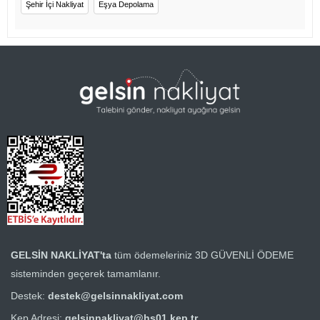
Şehir İçi Nakliyat
Eşya Depolama
GELSİN NAKLİYAT'ta
tüm ödemeleriniz
3D GÜVENLİ ÖDEME
sisteminden geçerek tamamlanır.
Destek:
destek@gelsinnakliyat.com
Kep Adresi:
gelsinnakliyat@hs01.kep.tr