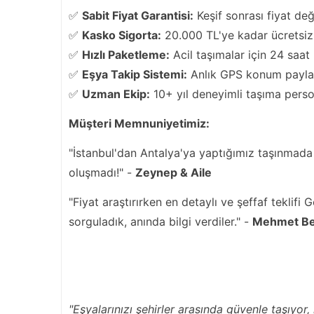
✅
Sabit Fiyat Garantisi:
Keşif sonrası fiyat de
✅
Kasko Sigorta:
20.000 TL'ye kadar ücretsiz
✅
Hızlı Paketleme:
Acil taşımalar için 24 saat
✅
Eşya Takip Sistemi:
Anlık GPS konum payla
✅
Uzman Ekip:
10+ yıl deneyimli taşıma perso
Müşteri Memnuniyetimiz:
"İstanbul'dan Antalya'ya yaptığımız taşınmada a
oluşmadı!" -
Zeynep & Aile
"Fiyat araştırırken en detaylı ve şeffaf teklif
sorguladık, anında bilgi verdiler." -
Mehmet B
"Eşyalarınızı şehirler arasında güvenle taşıyor,