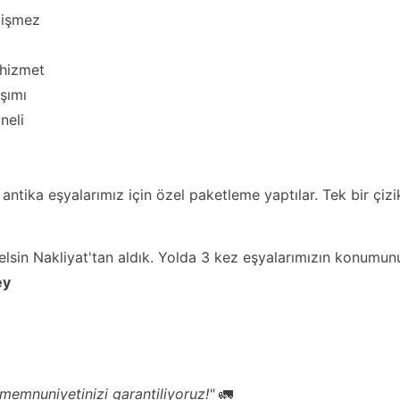
ğişmez
 hizmet
şımı
neli
ntika eşyalarımız için özel paketleme yaptılar. Tek bir çizi
i Gelsin Nakliyat'tan aldık. Yolda 3 kez eşyalarımızın konumun
ey
 memnuniyetinizi garantiliyoruz!"
🚛