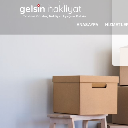
Talebini Gönder, Nakliyat Ayağına Gelsin
ANASAYFA
HİZMETLER