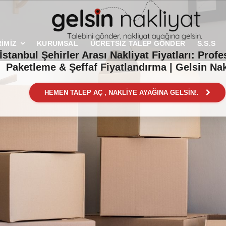
İMİZ
KURUMSAL
ÜCRETSİZ TALEP GÖNDER
S.S.S
İstanbul Şehirler Arası Nakliyat Fiyatları: Prof
Paketleme & Şeffaf Fiyatlandırma | Gelsin Nak
HEMEN TALEP AÇ , NAKLİYE AYAĞINA GELSİN!.