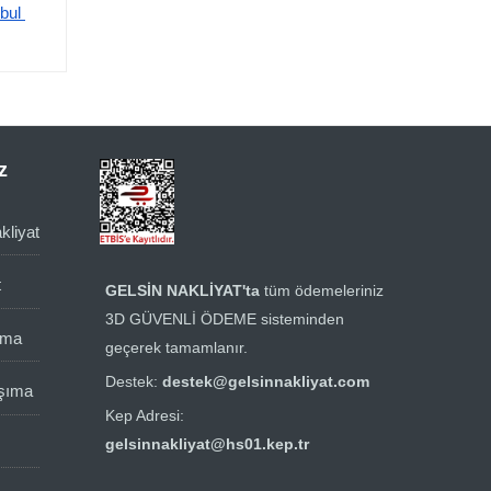
bul 
z
kliyat
t
GELSİN NAKLİYAT'ta
tüm ödemeleriniz
3D GÜVENLİ ÖDEME sisteminden
ıma
geçerek tamamlanır.
Destek:
destek@gelsinnakliyat.com
aşıma
Kep Adresi:
gelsinnakliyat@hs01.kep.tr