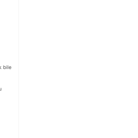
k bile
u