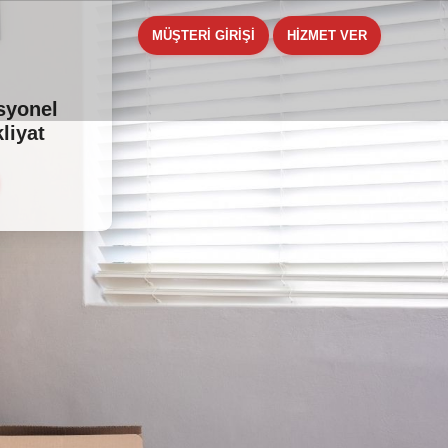
MÜŞTERİ GİRİŞİ
HİZMET VER
esyonel
liyat