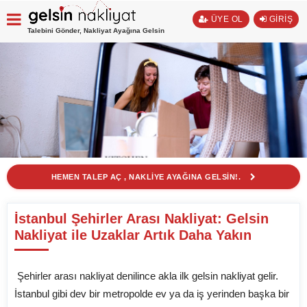
ÜYE OL
GİRİŞ
Talebini Gönder, Nakliyat Ayağına Gelsin
HEMEN TALEP AÇ , NAKLİYE AYAĞINA GELSİN!.
İstanbul Şehirler Arası Nakliyat: Gelsin
Nakliyat ile Uzaklar Artık Daha Yakın
Şehirler arası nakliyat denilince akla ilk gelsin nakliyat gelir.
İstanbul gibi dev bir metropolde ev ya da iş yerinden başka bir