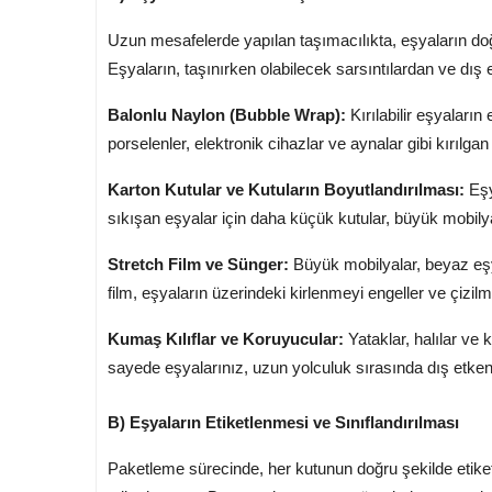
Uzun mesafelerde yapılan taşımacılıkta, eşyaların doğ
Eşyaların, taşınırken olabilecek sarsıntılardan ve dı
Balonlu Naylon (Bubble Wrap):
Kırılabilir eşyaları
porselenler, elektronik cihazlar ve aynalar gibi kırılg
Karton Kutular ve Kutuların Boyutlandırılması:
Eşy
sıkışan eşyalar için daha küçük kutular, büyük mobilyal
Stretch Film ve Sünger:
Büyük mobilyalar, beyaz eşya
film, eşyaların üzerindeki kirlenmeyi engeller ve çizilme
Kumaş Kılıflar ve Koruyucular:
Yataklar, halılar ve 
sayede eşyalarınız, uzun yolculuk sırasında dış etken
B) Eşyaların Etiketlenmesi ve Sınıflandırılması
Paketleme sürecinde, her kutunun doğru şekilde etiketle