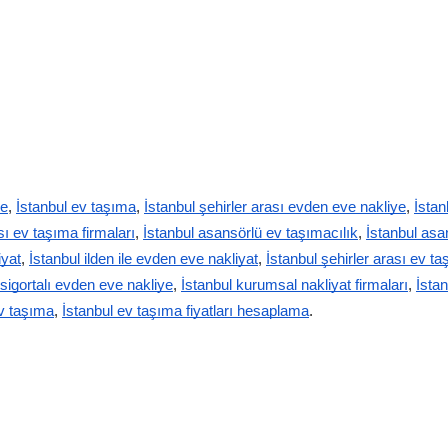
ye
,
İstanbul ev taşıma
,
İstanbul şehirler arası evden eve nakliye
,
İstan
sı ev taşıma firmaları
,
İstanbul asansörlü ev taşımacılık
,
İstanbul asa
iyat
,
İstanbul ilden ile evden eve nakliyat
,
İstanbul şehirler arası ev t
 sigortalı evden eve nakliye
,
İstanbul kurumsal nakliyat firmaları
,
İstan
ev taşıma
,
İstanbul ev taşıma fiyatları hesaplama
.