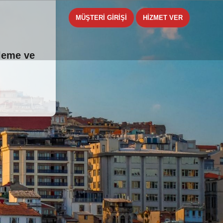
MÜŞTERİ GİRİŞİ
HİZMET VER
tleme ve