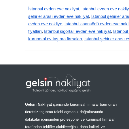
İstanbul evden eve nakliyat
,
İstanbul evden eve nakli
şehirler arası evden eve nakliyat
,
İstanbul şehirler ara
evden eve nakliye
,
İstanbul asansörlü evden eve nakl
fiyatları
,
İstanbul sigortalı evden eve nakliyat
,
İstanbul
kurumsal ev taşıma firmaları
,
İstanbul şehirler arası 
Gelsin Nakliyat
içerisinde kurumsal firmalar barındıran
ücretsiz taşınma talebi açmanız doğrultusunda
dakikalar içerisinden profesyonel ve kurumsal firmalar
tarafından teklifler alabileceğiniz daha kaliteli ve