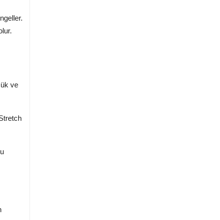
geller.
lur.
çük ve
Stretch
Bu
n