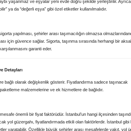
ybı yaşanmaz ve eşyalar yeni evde doğru şekilde yerleştirilir. Ayrıca
ilir” ya da “değerli eşya” gibi özel etiketler kullanılmalıdır.
igorta yapılması, şehirler arası taşımacılığın olmazsa olmazlarındand
ası için güvence sağlar. Sigorta, taşınma sırasında herhangi bir aksak
arşılanmasını garanti eder.
ve Detayları
töre bağlı olarak değişkenlik gösterir. Fiyatlandırma sadece taşınacak
 paketleme malzemelerine ve ek hizmetlere de bağlıdır.
esafe önemli bir fiyat faktörüdür. İstanbul’un hangi ilçesinden taşındı
k yol güzergahı, fiyatlandırmada etkili olan faktörlerdir. İstanbul gib
ler yaratabilir. Özellikle büyük şehirler arası mesafelerde yakıt, yol ü