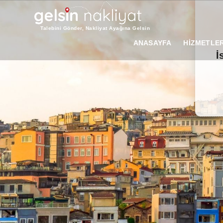
Talebini Gönder, Nakliyat Ayağına Gelsin
ANASAYFA
HİZMETLER
İ