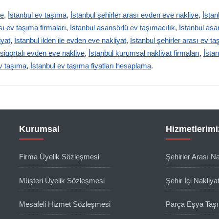
ye
,
İstanbul ev taşıma
,
İstanbul şehirler arası evden eve nakliye
,
İstan
sı ev taşıma firmaları
,
İstanbul asansörlü ev taşımacılık
,
İstanbul asa
iyat
,
İstanbul ilden ile evden eve nakliyat
,
İstanbul şehirler arası ev t
 sigortalı evden eve nakliye
,
İstanbul kurumsal nakliyat firmaları
,
İstan
ev taşıma
,
İstanbul ev taşıma fiyatları hesaplama
.
Kurumsal
Hizmetlerimi
Firma Üyelik Sözleşmesi
Şehirler Arası Na
Müşteri Üyelik Sözleşmesi
Şehir İçi Nakliya
Mesafeli Hizmet Sözleşmesi
Parça Eşya Taş