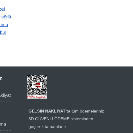
bul
nsörlü
aşıma
bul
z
kliyat
t
GELSİN NAKLİYAT'ta
tüm ödemeleriniz
3D GÜVENLİ ÖDEME sisteminden
ıma
geçerek tamamlanır.