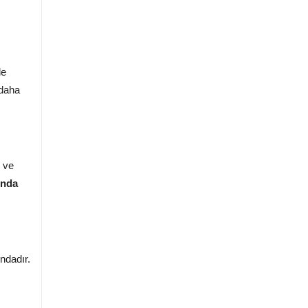
le
 daha
i ve
ında
ndadır.