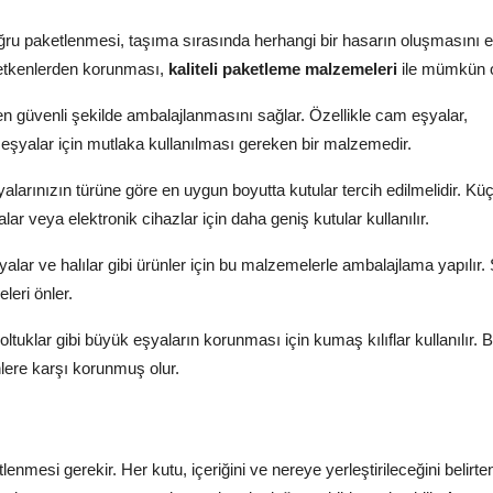
ru paketlenmesi, taşıma sırasında herhangi bir hasarın oluşmasını en
ş etkenlerden korunması,
kaliteli paketleme malzemeleri
ile mümkün o
n en güvenli şekilde ambalajlanmasını sağlar. Özellikle cam eşyalar,
an eşyalar için mutlaka kullanılması gereken bir malzemedir.
alarınızın türüne göre en uygun boyutta kutular tercih edilmelidir. Kü
ar veya elektronik cihazlar için daha geniş kutular kullanılır.
lar ve halılar gibi ürünler için bu malzemelerle ambalajlama yapılır. 
leri önler.
koltuklar gibi büyük eşyaların korunması için kumaş kılıflar kullanılır. 
lere karşı korunmuş olur.
nmesi gerekir. Her kutu, içeriğini ve nereye yerleştirileceğini belirte