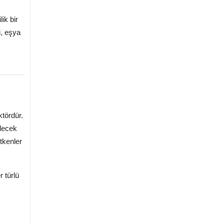
ik bir
i, eşya
ktördür.
ilecek
tkenler
r türlü