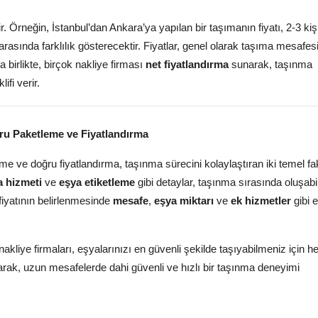
ir. Örneğin, İstanbul’dan Ankara’ya yapılan bir taşımanın fiyatı, 2-3 kişil
arasında farklılık gösterecektir. Fiyatlar, genel olarak taşıma mesafes
a birlikte, birçok nakliye firması
net fiyatlandırma
sunarak, taşınma
ifi verir.
ğru Paketleme ve Fiyatlandırma
me ve doğru fiyatlandırma, taşınma sürecini kolaylaştıran iki temel fa
a hizmeti
ve
eşya etiketleme
gibi detaylar, taşınma sırasında oluşab
 fiyatının belirlenmesinde
mesafe
,
eşya miktarı
ve
ek hizmetler
gibi e
nakliye firmaları, eşyalarınızı en güvenli şekilde taşıyabilmeniz için he
şarak, uzun mesafelerde dahi güvenli ve hızlı bir taşınma deneyimi