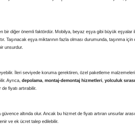
yen bir diğer önemli faktördür. Mobilya, beyaz eşya gibi büyük eşyalar i
aktır. Taşınacak eşya miktarının fazla olması durumunda, taşınma için
bir unsurdur.
eyebilir. İleri seviyede koruma gerektiren, özel paketleme malzemeler
lir. Ayrıca,
depolama
,
montaj-demontaj hizmetleri
,
yolculuk sıras
de fiyatı artırabilir.
üvence altında olur. Ancak bu hizmet de fiyatı artıran unsurlar arası
nir ve ek ücret talep edilebilir.