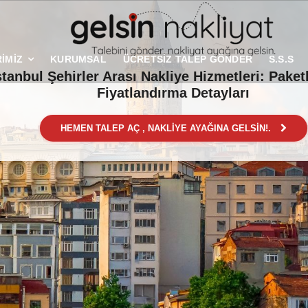
İMİZ
KURUMSAL
ÜCRETSİZ TALEP GÖNDER
S.S.S
stanbul Şehirler Arası Nakliye Hizmetleri: Pake
Fiyatlandırma Detayları
HEMEN TALEP AÇ , NAKLİYE AYAĞINA GELSİN!.