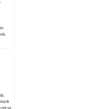
,
ır.
lık,
ğı,
i büyük
creti ve