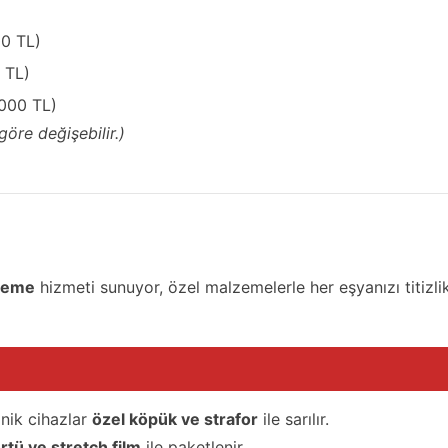
00 TL)
 TL)
.000 TL)
öre değişebilir.)
Taşıma Süreci
tleme
hizmeti sunuyor, özel malzemelerle her eşyanızı titizli
nik cihazlar
özel köpük ve strafor
ile sarılır.
tü ve stretch film
ile paketlenir.