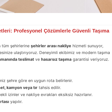
etleri: Profesyonel Çözümlerle Güvenli Taşıma
n tüm şehirlerine
şehirler arası nakliye
hizmeti sunuyor,
dresinize ulaştırıyoruz. Deneyimli ekibimiz ve modern taşıma
amanında teslimat
ve
hasarsız taşıma
garantisi veriyoruz.
 Edilenler
niz şehre göre en uygun rota belirlenir.
t, kamyon veya tır
tahsis edilir.
kli izinler ve nakliye evrakları eksiksiz hazırlanır.
rtası
yapılır.