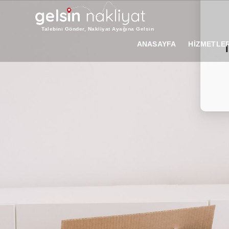
Talebini Gönder, Nakliyat Ayağına Gelsin
ANASAYFA
HİZMETLER