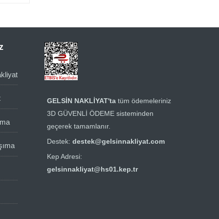
z
kliyat
t
GELSİN NAKLİYAT'ta
tüm ödemeleriniz
3D GÜVENLİ ÖDEME sisteminden
ıma
geçerek tamamlanır.
Destek:
destek@gelsinnakliyat.com
aşıma
Kep Adresi:
gelsinnakliyat@hs01.kep.tr