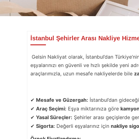
İstanbul Şehirler Arası Nakliye Hizm
Gelsin Nakliyat olarak, İstanbul’dan Türkiye’ni
eşyalarınızı en güvenli ve hızlı şekilde yeni a
araçlarımızla, uzun mesafe nakliyelerde bile
z
Şehirler Arası Nakliye Sürecinde Dikkat
✔
Mesafe ve Güzergah:
İstanbul’dan gideceği
✔
Araç Seçimi:
Eşya miktarınıza göre
kamyone
✔
Yasal Süreçler:
Şehirler arası geçişlerde gere
✔
Sigorta:
Değerli eşyalarınız için
nakliye sigo
Örnek Fiyatlandırma: