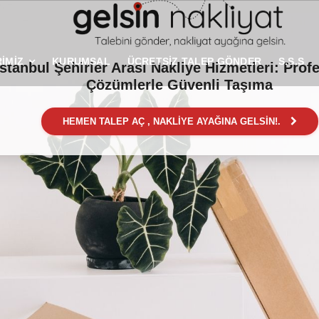
İMİZ
KURUMSAL
ÜCRETSİZ TALEP GÖNDER
S.S.S
İstanbul Şehirler Arası Nakliye Hizmetleri: Prof
Çözümlerle Güvenli Taşıma
HEMEN TALEP AÇ , NAKLİYE AYAĞINA GELSİN!.