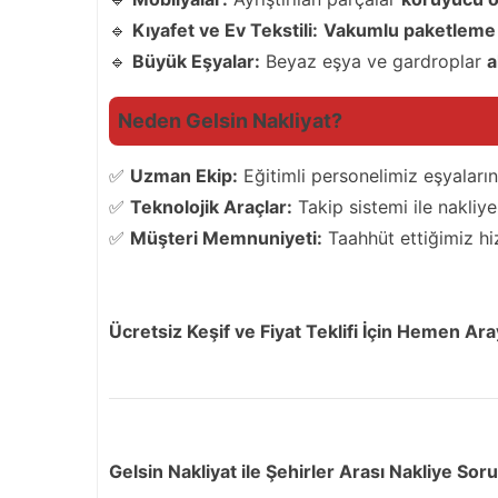
🔹
Kıyafet ve Ev Tekstili:
Vakumlu paketleme
🔹
Büyük Eşyalar:
Beyaz eşya ve gardroplar
a
Neden Gelsin Nakliyat?
✅
Uzman Ekip:
Eğitimli personelimiz eşyaların
✅
Teknolojik Araçlar:
Takip sistemi ile nakliye 
✅
Müşteri Memnuniyeti:
Taahhüt ettiğimiz hi
Ücretsiz Keşif ve Fiyat Teklifi İçin Hemen Ara
Gelsin Nakliyat ile Şehirler Arası Nakliye So