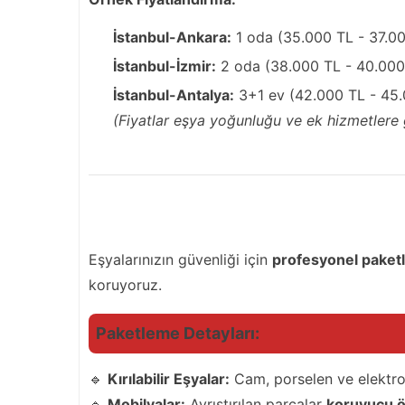
İstanbul-Ankara:
1 oda (35.000 TL - 37.0
İstanbul-İzmir:
2 oda (38.000 TL - 40.000
İstanbul-Antalya:
3+1 ev (42.000 TL - 45
(Fiyatlar eşya yoğunluğu ve ek hizmetlere g
Gelsin Nakliyat Farkıyla Paketleme ve 
Eşyalarınızın güvenliği için
profesyonel pake
koruyoruz.
Paketleme Detayları:
🔹
Kırılabilir Eşyalar:
Cam, porselen ve elektro
🔹
Mobilyalar:
Ayrıştırılan parçalar
koruyucu ör