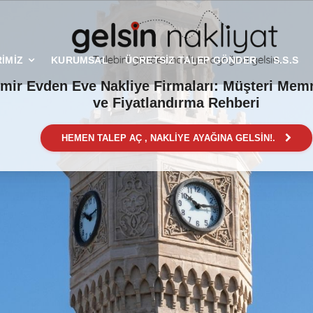
İMİZ
KURUMSAL
ÜCRETSİZ TALEP GÖNDER
S.S.S
zmir Evden Eve Nakliye Firmaları: Müşteri Mem
ve Fiyatlandırma Rehberi
HEMEN TALEP AÇ , NAKLİYE AYAĞINA GELSİN!.