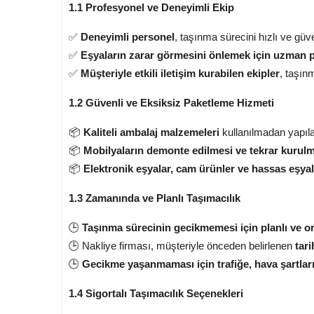
1.1 Profesyonel ve Deneyimli Ekip
✅
Deneyimli personel
, taşınma sürecini hızlı ve güv
✅
Eşyaların zarar görmesini önlemek için uzman p
✅
Müşteriyle etkili iletişim kurabilen ekipler
, taşın
1.2 Güvenli ve Eksiksiz Paketleme Hizmeti
📦
Kaliteli ambalaj malzemeleri
kullanılmadan yapıla
📦
Mobilyaların demonte edilmesi ve tekrar kurul
📦
Elektronik eşyalar, cam ürünler ve hassas eşyal
1.3 Zamanında ve Planlı Taşımacılık
🕒
Taşınma sürecinin gecikmemesi için planlı ve org
🕒 Nakliye firması, müşteriyle önceden belirlenen
tari
🕒
Gecikme yaşanmaması için trafiğe, hava şartlar
1.4 Sigortalı Taşımacılık Seçenekleri