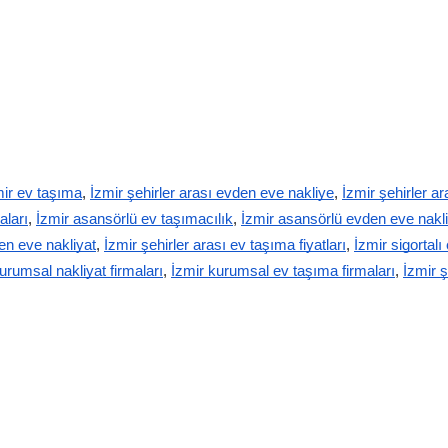
mir ev taşıma
,
İzmir şehirler arası evden eve nakliye
,
İzmir şehirler ar
aları
,
İzmir asansörlü ev taşımacılık
,
İzmir asansörlü evden eve nakl
den eve nakliyat
,
İzmir şehirler arası ev taşıma fiyatları
,
İzmir sigortal
urumsal nakliyat firmaları
,
İzmir kurumsal ev taşıma firmaları
,
İzmir ş