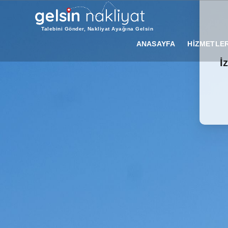
Talebini Gönder, Nakliyat Ayağına Gelsin
ANASAYFA
HİZMETLER
İ