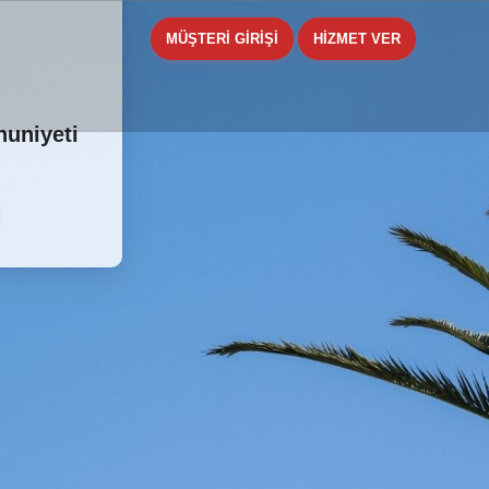
MÜŞTERİ GİRİŞİ
HİZMET VER
nuniyeti