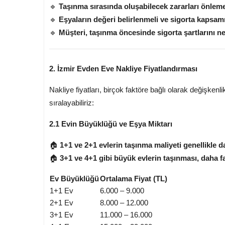
🔹
Taşınma sırasında oluşabilecek zararları önlemek
🔹
Eşyaların değeri belirlenmeli ve sigorta kapsamı
🔹
Müşteri, taşınma öncesinde sigorta şartlarını ne
2. İzmir Evden Eve Nakliye Fiyatlandırması
Nakliye fiyatları, birçok faktöre bağlı olarak değişkenli
sıralayabiliriz:
2.1 Evin Büyüklüğü ve Eşya Miktarı
🏠
1+1 ve 2+1 evlerin taşınma maliyeti genellikle 
🏠
3+1 ve 4+1 gibi büyük evlerin taşınması, daha fa
Ev Büyüklüğü
Ortalama Fiyat (TL)
1+1 Ev
6.000 – 9.000
2+1 Ev
8.000 – 12.000
3+1 Ev
11.000 – 16.000