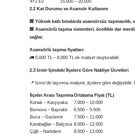
4+1 Ev
15.000 – 20.000
2.2 Kat Durumu ve Asansör Kullanımı
🏢
Yüksek katlı binalarda asansörsüz taşımacılık, ek
🏢
Asansörlü taşıma sistemleri, özellikle dar merdi
sağlar.
Asansörlü taşıma fiyatları:
🚛 5.000 TL – 8.000 TL ek maliyet oluşturabilir.
2.3 İzmir İçindeki İlçelere Göre Nakliye Ücretleri
📍 İzmir’de taşınma maliyeti, ilçelere göre değişebilir. 
İlçeler Arası Taşınma
Ortalama Fiyat (TL)
Konak – Karşıyaka
7.000 – 10.000
Bornova – Bayraklı
6.500 – 9.500
Buca – Gaziemir
7.500 – 11.000
Karabağlar – Balçova
8.000 – 12.500
Çiğli – Narlıdere
8.500 – 13.000