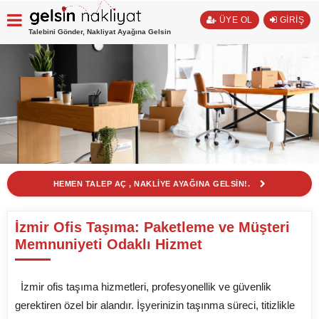
ÜYE OL
GİRİŞ
Talebini Gönder, Nakliyat Ayağına Gelsin
HEMEN TALEP AÇ , NAKLİYE AYAĞINA GELSİN!.
İzmir Ofis Taşıma: Paketleme ve Müşteri
Memnuniyeti Odaklı Hizmet
İzmir ofis taşıma hizmetleri, profesyonellik ve güvenlik
gerektiren özel bir alandır. İşyerinizin taşınma süreci, titizlikle