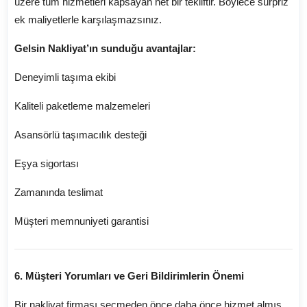
üzere tüm hizmetleri kapsayan net bir tekliftir. Böylece sürpriz
ek maliyetlerle karşılaşmazsınız.
Gelsin Nakliyat’ın sunduğu avantajlar:
Deneyimli taşıma ekibi
Kaliteli paketleme malzemeleri
Asansörlü taşımacılık desteği
Eşya sigortası
Zamanında teslimat
Müşteri memnuniyeti garantisi
6. Müşteri Yorumları ve Geri Bildirimlerin Önemi
Bir nakliyat firması seçmeden önce daha önce hizmet almış