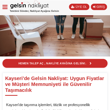
ÜYE OL
GİRİŞ
Talebini Gönder, Nakliyat Ayağına Gelsin
HEMEN TALEP AÇ , NAKLİYE AYAĞINA GELSİN!.
Kayseri'de Gelsin Nakliyat: Uygun Fiyatlar
ve Müşteri Memnuniyeti ile Güvenilir
Taşımacılık
Kayseri'de taşınma işlemleri, titizlik ve profesyonellik