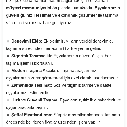
hızlı şekilde tamamlanmasını sağlamak için her zaman
müşteri memnuniyetini
ön planda tutmaktadır.
Eşyalarınızın
güvenliği
,
hızlı teslimat
ve
ekonomik çözümler
ile taşınma
sürecinizi sorunsuz hale getiriyoruz.
Neden Bizimle Taşınmalısınız?
🔹
Deneyimli Ekip:
Ekiplerimiz, yılların verdiği deneyimle,
taşınma sürecindeki her adımı titizlikle yerine getirir.
🔹
Sigortalı Taşımacılık:
Eşyalarınızın güvenliği için, her
taşıma işlemi sigortalanır.
🔹
Modern Taşıma Araçları:
Taşıma araçlarımız,
eşyalarınızın zarar görmemesi için özel olarak tasarlanmıştır.
🔹
Zamanında Teslimat:
Söz verdiğimiz tarihte ve saatte
eşyalarınız teslim edilir.
🔹
Hızlı ve Güvenli Taşıma:
Eşyalarınız, titizlikle paketlenir ve
uygun araçlarla taşınır.
🔹
Şeffaf Fiyatlandırma:
Sürpriz masraflar olmadan, taşınma
öncesinde belirlenen fiyatlar üzerinden işlem yapılır.