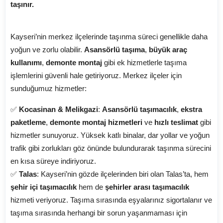
taşınır.
📌 Kayseri Merkez İlçeleri:
Kayseri’nin merkez ilçelerinde taşınma süreci genellikle daha
yoğun ve zorlu olabilir.
Asansörlü taşıma
,
büyük araç
kullanımı
,
demonte montaj
gibi ek hizmetlerle taşıma
işlemlerini güvenli hale getiriyoruz. Merkez ilçeler için
sunduğumuz hizmetler:
✅
Kocasinan & Melikgazi
:
Asansörlü taşımacılık
,
ekstra
paketleme
,
demonte montaj hizmetleri
ve
hızlı teslimat
gibi
hizmetler sunuyoruz. Yüksek katlı binalar, dar yollar ve yoğun
trafik gibi zorlukları göz önünde bulundurarak taşınma sürecini
en kısa süreye indiriyoruz.
✅
Talas
: Kayseri’nin gözde ilçelerinden biri olan Talas’ta, hem
şehir içi taşımacılık
hem de
şehirler arası taşımacılık
hizmeti veriyoruz. Taşıma sırasında eşyalarınız sigortalanır ve
taşıma sırasında herhangi bir sorun yaşanmaması için