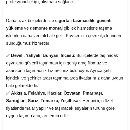
profesyonel ekip çalışması sağlanır.
📌 Kayseri Çevre İlçeleri:
Daha uzak bölgelerde ise
sigortalı taşımacılık
,
güvenli
yükleme
ve
demonte montaj
gibi ek hizmetlerle taşıma
işlemleri daha verimli hale gelir. Kayseri’nin çevre ilçelerinden
sunduğumuz hizmetler:
✅
Develi, Yahyalı, Bünyan, İncesu
: Bu ilçelerde taşınacak
eşyaların güvenli taşınması için geniş araç filomuz ve
asansörlü taşımacılık hizmetimiz bulunuyor. Ayrıca şehir
içindeki ve şehirler arası taşınmalarda fiyatlarımız daha uygun
hale gelmektedir.
✅
Akkışla, Felahiye, Hacılar, Özvatan, Pınarbaşı,
Sarıoğlan, Sarız, Tomarza, Yeşilhisar
: Her biri için özel
fiyatlandırmalar yapılır ve taşınacak eşyaların türüne göre
uygun taşıma araçları temin edilir.