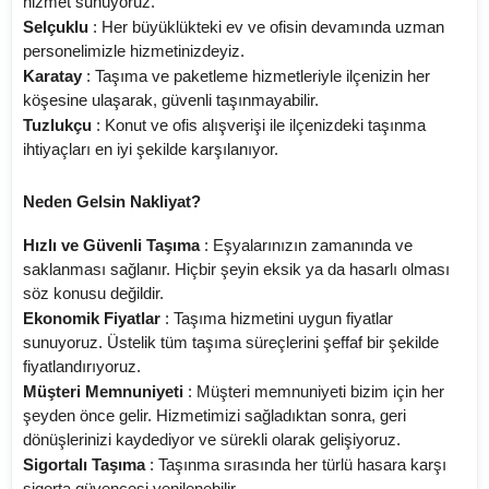
hizmet sunuyoruz.
Selçuklu
: Her büyüklükteki ev ve ofisin devamında uzman
personelimizle hizmetinizdeyiz.
Karatay
: Taşıma ve paketleme hizmetleriyle ilçenizin her
köşesine ulaşarak, güvenli taşınmayabilir.
Tuzlukçu
: Konut ve ofis alışverişi ile ilçenizdeki taşınma
ihtiyaçları en iyi şekilde karşılanıyor.
Neden Gelsin Nakliyat?
Hızlı ve Güvenli Taşıma
: Eşyalarınızın zamanında ve
saklanması sağlanır. Hiçbir şeyin eksik ya da hasarlı olması
söz konusu değildir.
Ekonomik Fiyatlar
: Taşıma hizmetini uygun fiyatlar
sunuyoruz. Üstelik tüm taşıma süreçlerini şeffaf bir şekilde
fiyatlandırıyoruz.
Müşteri Memnuniyeti
: Müşteri memnuniyeti bizim için her
şeyden önce gelir. Hizmetimizi sağladıktan sonra, geri
dönüşlerinizi kaydediyor ve sürekli olarak gelişiyoruz.
Sigortalı Taşıma
: Taşınma sırasında her türlü hasara karşı
sigorta güvencesi yenilenebilir.