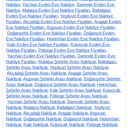
Nakliye
,
Yazıhan Evden Eve Nakliye
,
Darende Evden Eve 
Nakliye
,
Malatya Evden Eve Nakliye Fiyatları
,
Battalgazi 
Evden Eve Nakliye Fiyatları
,
Yeşilyurt Evden Eve Nakliye 
Fiyatları
,
Akçadağ Evden Eve Nakliye Fiyatları
,
Arapgir Evden 
Eve Nakliye Fiyatları
,
Arguvan Evden Eve Nakliye Fiyatları
,
Doğanşehir Evden Eve Nakliye Fiyatları
,
Doğanyol Evden 
Eve Nakliye Fiyatları
,
Hekimhan Evden Eve Nakliye Fiyatları
,
Kale Evden Eve Nakliye Fiyatları
,
Kuluncak Evden Eve 
Nakliye Fiyatları
,
Pütürge Evden Eve Nakliye Fiyatları
,
Yazıhan Evden Eve Nakliye Fiyatları
,
Darende Evden Eve 
Nakliye Fiyatları
,
Malatya Şehirler Arası Nakliyat
,
Battalgazi 
Şehirler Arası Nakliyat
,
Yeşilyurt Şehirler Arası Nakliyat
,
Akçadağ Şehirler Arası Nakliyat
,
Arapgir Şehirler Arası 
Nakliyat
,
Arguvan Şehirler Arası Nakliyat
,
Doğanşehir Şehirler 
Arası Nakliyat
,
Doğanyol Şehirler Arası Nakliyat
,
Hekimhan 
Şehirler Arası Nakliyat
,
Kale Şehirler Arası Nakliyat
,
Kuluncak 
Şehirler Arası Nakliyat
,
Pütürge Şehirler Arası Nakliyat
,
Yazıhan Şehirler Arası Nakliyat
,
Darende Şehirler Arası 
Nakliyat
,
Malatya Nakliyat
,
Battalgazi Nakliyat
,
Yeşilyurt 
Nakliyat
,
Akçadağ Nakliyat
,
Arapgir Nakliyat
,
Arguvan 
Nakliyat
,
Doğanşehir Nakliyat
,
Doğanyol Nakliyat
,
Hekimhan 
Nakliyat
,
Kale Nakliyat
,
Kuluncak Nakliyat
,
Pütürge Nakliyat
,