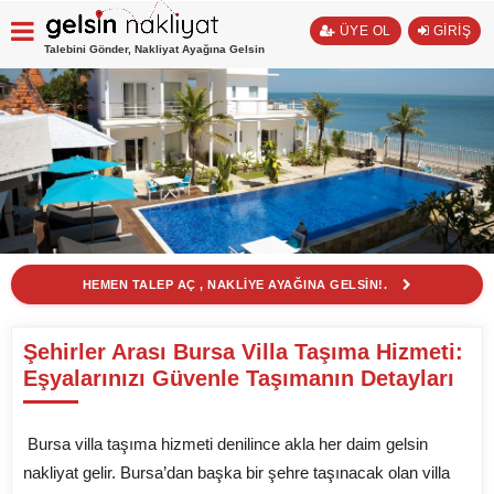
ÜYE OL
GİRİŞ
Talebini Gönder, Nakliyat Ayağına Gelsin
HEMEN TALEP AÇ , NAKLİYE AYAĞINA GELSİN!.
Şehirler Arası Bursa Villa Taşıma Hizmeti:
Eşyalarınızı Güvenle Taşımanın Detayları
Bursa villa taşıma hizmeti denilince akla her daim gelsin
nakliyat gelir. Bursa’dan başka bir şehre taşınacak olan villa